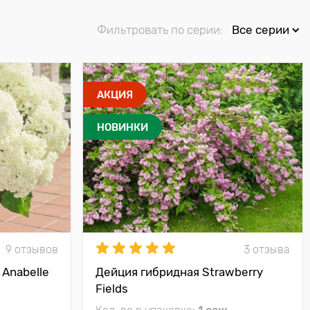
Фильтровать по серии:
Все серии
АКЦИЯ
НОВИНКИ
9 отзывов
3 отзыва
Anabelle
Дейция гибридная Strawberry
Fields