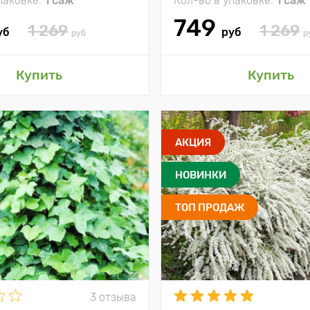
паковке:
1 саж
Кол-во в упаковке:
1 саж
749
1 269
1 269
уб
руб
руб
р
Купить
Купить
АКЦИЯ
НОВИНКИ
ТОП ПРОДАЖ
3 отзыва