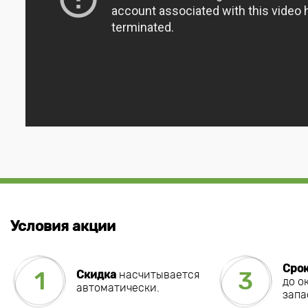
Условия акции
Сро
1
3
Скидка
насчитывается
до о
автоматически.
запа