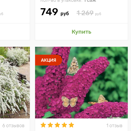
Кол-во в упаковке:
1 саж
749
1 269
руб
уб
руб
Купить
АКЦИЯ
6 отзывов
1 отзыв