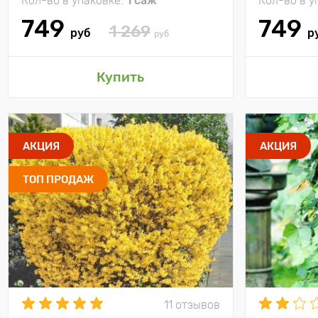
Кол-во в упаковке:
1 саж
Кол-во в у
749
749
1 269
руб
р
руб
Купить
АКЦИЯ
АКЦИЯ
ТОП ПРОДАЖ
11 отзывов