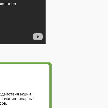
к
действия акции -
кончания товарных
сов.