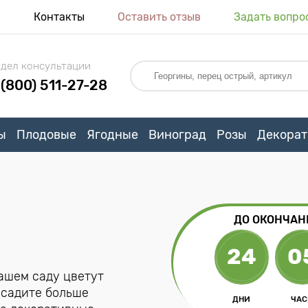
я
Контакты
Оставить отзыв
Задать вопро
дел консультации
 (800) 511-27-28
ы
Плодовые
Ягодные
Виноград
Розы
Декорат
ДО ОКОНЧАН
24
0
ашем саду цветут
осадите больше
ДНИ
ЧА