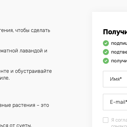
ения, чтобы сделать
Получ
подпиш
оматной лавандой и
подтв
получи
енте и обустраивайте
иле.
вные растения – это
Я согл
ься от суеты.
ознако