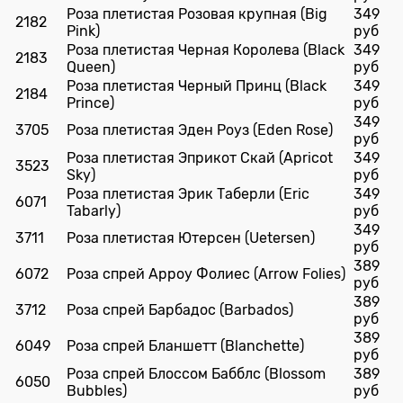
Роза плетистая Розовая крупная (Big
349
2182
Pink)
руб
Роза плетистая Черная Королева (Black
349
2183
Queen)
руб
Роза плетистая Черный Принц (Black
349
2184
Prince)
руб
349
3705
Роза плетистая Эден Роуз (Eden Rose)
руб
Роза плетистая Эприкот Скай (Apricot
349
3523
Sky)
руб
Роза плетистая Эрик Таберли (Eric
349
6071
Tabarly)
руб
349
3711
Роза плетистая Ютерсен (Uetersen)
руб
389
6072
Роза спрей Арроу Фолиес (Arrow Folies)
руб
389
3712
Роза спрей Барбадос (Barbados)
руб
389
6049
Роза спрей Бланшетт (Blanchette)
руб
Роза спрей Блоссом Бабблс (Blossom
389
6050
Bubbles)
руб