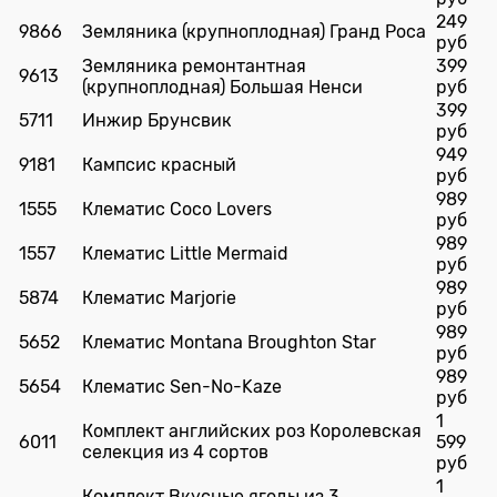
249
9866
Земляника (крупноплодная) Гранд Роса
руб
Земляника ремонтантная
399
9613
(крупноплодная) Большая Ненси
руб
399
5711
Инжир Брунсвик
руб
949
9181
Кампсис красный
руб
989
1555
Клематис Coco Lovers
руб
989
1557
Клематис Little Mermaid
руб
989
5874
Клематис Marjorie
руб
989
5652
Клематис Montana Broughton Star
руб
989
5654
Клематис Sen-No-Kaze
руб
1
Комплект английских роз Королевская
6011
599
селекция из 4 сортов
руб
1
Комплект Вкусные ягоды из 3