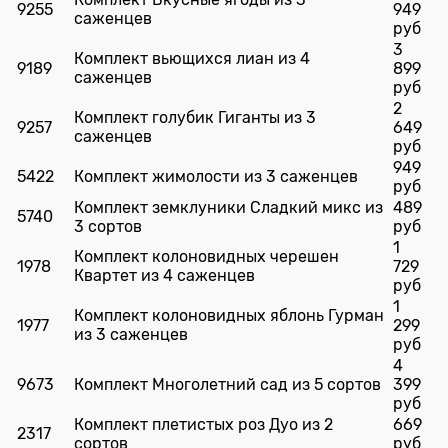
9255
949
саженцев
руб
3
Комплект вьющихся лиан из 4
9189
899
саженцев
руб
2
Комплект голубик Гиганты из 3
9257
649
саженцев
руб
949
5422
Комплект жимолости из 3 саженцев
руб
Комплект земклуники Сладкий микс из
489
5740
3 сортов
руб
1
Комплект колоновидных черешен
1978
729
Квартет из 4 саженцев
руб
1
Комплект колоновидных яблонь Гурман
1977
299
из 3 саженцев
руб
4
9673
Комплект Многолетний сад из 5 сортов
399
руб
Комплект плетистых роз Дуо из 2
669
2317
сортов
руб