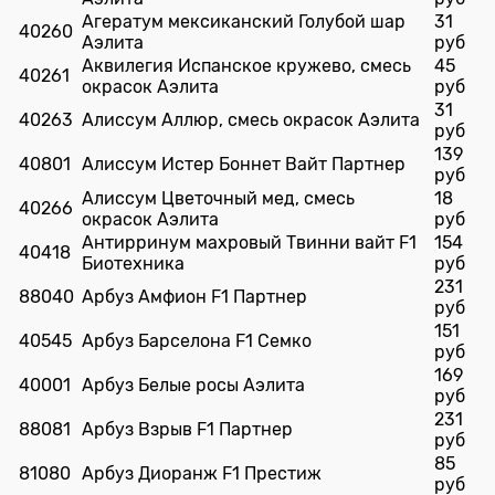
Агератум мексиканский Голубой шар
31
40260
Аэлита
руб
Аквилегия Испанское кружево, смесь
45
40261
окрасок Аэлита
руб
31
40263
Алиссум Аллюр, смесь окрасок Аэлита
руб
139
40801
Алиссум Истер Боннет Вайт Партнер
руб
Алиссум Цветочный мед, смесь
18
40266
окрасок Аэлита
руб
Антирринум махровый Твинни вайт F1
154
40418
Биотехника
руб
231
88040
Арбуз Амфион F1 Партнер
руб
151
40545
Арбуз Барселона F1 Семко
руб
169
40001
Арбуз Белые росы Аэлита
руб
231
88081
Арбуз Взрыв F1 Партнер
руб
85
81080
Арбуз Диоранж F1 Престиж
руб