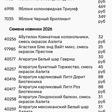
руб
469
6998
Яблоня колоновидная Триумф
руб
349
7035
Яблоня Черный бриллиант
руб
Семена новинки 2026
Абутилон Комнатные колокольчики,
32
40256
смесь окрасок Аэлита
руб
Агастахе Блю энд Вайт микс, смесь
25
97985
окрасок Престиж
руб
30
40577
Агератум Белый шар Гавриш
руб
Агератум букетный Торжество, смесь
45
40257
окрасок Аэлита
руб
Агератум карликовый Литл Дорит
88
40416
Биотехника
руб
Агератум карликовый Литл Роз
88
40417
Биотехника
руб
Агератум Лондонский балкон, смесь
31
40258
окрасок Аэлита
руб
Агератум мексиканский Белый шар
31
40259
Аэлита
руб