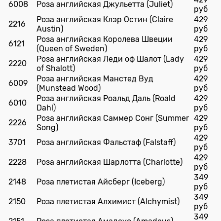
6008
Роза английская Джульетта (Juliet)
руб
Роза английская Клэр Остин (Claire
429
2216
Austin)
руб
Роза английская Королева Швеции
429
6121
(Queen of Sweden)
руб
Роза английская Леди оф Шалот (Lady
429
2220
of Shalott)
руб
Роза английская Манстед Вуд
429
6009
(Munstead Wood)
руб
Роза английская Роальд Даль (Roald
429
6010
Dahl)
руб
Роза английская Саммер Сонг (Summer
429
2226
Song)
руб
429
3701
Роза английская Фальстаф (Falstaff)
руб
429
2228
Роза английская Шарлотта (Charlotte)
руб
349
2148
Роза плетистая Айсберг (Iceberg)
руб
349
2150
Роза плетистая Алхимист (Alchymist)
руб
349