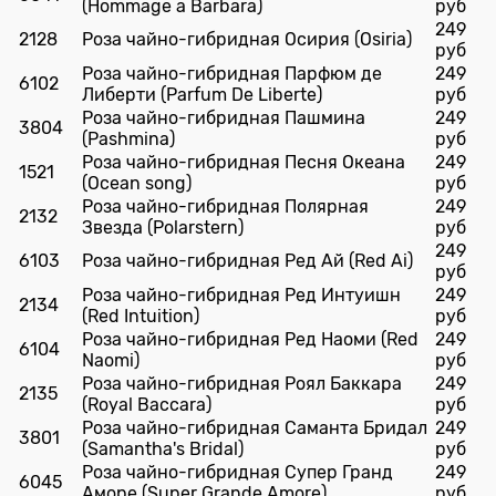
(Hommage a Barbara)
руб
249
2128
Роза чайно-гибридная Осирия (Osiria)
руб
Роза чайно-гибридная Парфюм де
249
6102
Либерти (Parfum De Liberte)
руб
Роза чайно-гибридная Пашмина
249
3804
(Pashmina)
руб
Роза чайно-гибридная Песня Океана
249
1521
(Ocean song)
руб
Роза чайно-гибридная Полярная
249
2132
Звезда (Polarstern)
руб
249
6103
Роза чайно-гибридная Ред Ай (Red Ai)
руб
Роза чайно-гибридная Ред Интуишн
249
2134
(Red Intuition)
руб
Роза чайно-гибридная Ред Наоми (Red
249
6104
Naomi)
руб
Роза чайно-гибридная Роял Баккара
249
2135
(Royal Baccara)
руб
Роза чайно-гибридная Саманта Бридал
249
3801
(Samantha's Bridal)
руб
Роза чайно-гибридная Супер Гранд
249
6045
Аморе (Super Grande Amore)
руб