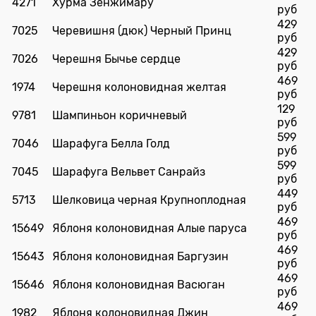
4271
Хурма Зенжимару
руб
429
7025
Черевишня (дюк) Черный Принц
руб
429
7026
Черешня Бычье сердце
руб
469
1974
Черешня колоновидная желтая
руб
129
9781
Шампиньон коричневый
руб
599
7046
Шарафуга Белла Голд
руб
599
7045
Шарафуга Вельвет Санрайз
руб
449
5713
Шелковица черная Крупноплодная
руб
469
15649
Яблоня колоновидная Алые паруса
руб
469
15643
Яблоня колоновидная Баргузин
руб
469
15646
Яблоня колоновидная Васюган
руб
469
1982
Яблоня колоновидная Джин