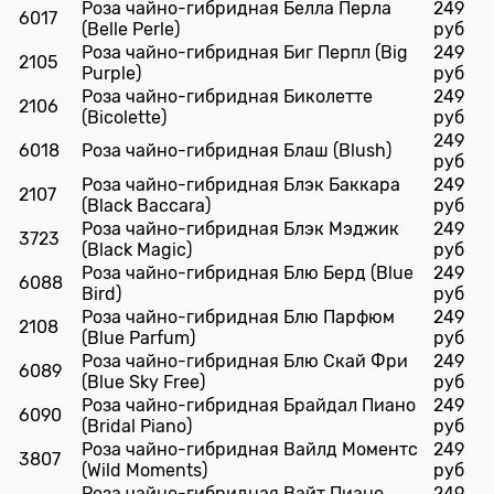
Роза чайно-гибридная Белла Перла
249
6017
(Belle Perle)
руб
Роза чайно-гибридная Биг Перпл (Big
249
2105
Purple)
руб
Роза чайно-гибридная Биколетте
249
2106
(Bicolette)
руб
249
6018
Роза чайно-гибридная Блаш (Blush)
руб
Роза чайно-гибридная Блэк Баккара
249
2107
(Black Baccara)
руб
Роза чайно-гибридная Блэк Мэджик
249
3723
(Black Magic)
руб
Роза чайно-гибридная Блю Берд (Blue
249
6088
Bird)
руб
Роза чайно-гибридная Блю Парфюм
249
2108
(Blue Parfum)
руб
Роза чайно-гибридная Блю Скай Фри
249
6089
(Blue Sky Free)
руб
Роза чайно-гибридная Брайдал Пиано
249
6090
(Bridal Piano)
руб
Роза чайно-гибридная Вайлд Моментс
249
3807
(Wild Moments)
руб
Роза чайно-гибридная Вайт Пиано
249