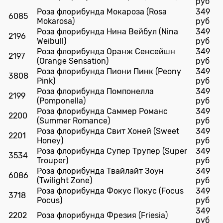
руб
Роза флорибунда Мокароза (Rosa
349
6085
Mokarosa)
руб
Роза флорибунда Нина Вейбул (Nina
349
2196
Weibull)
руб
Роза флорибунда Оранж Сенсейшн
349
2197
(Orange Sensation)
руб
Роза флорибунда Пиони Пинк (Peony
349
3808
Pink)
руб
Роза флорибунда Помпонелла
349
2199
(Pomponella)
руб
Роза флорибунда Саммер Романс
349
2200
(Summer Romance)
руб
Роза флорибунда Свит Хоней (Sweet
349
2201
Honey)
руб
Роза флорибунда Супер Трупер (Super
349
3534
Trouper)
руб
Роза флорибунда Твайлайт Зоун
349
6086
(Twilight Zone)
руб
Роза флорибунда Фокус Покус (Focus
349
3718
Pocus)
руб
349
2202
Роза флорибунда Фрезия (Friesia)
руб