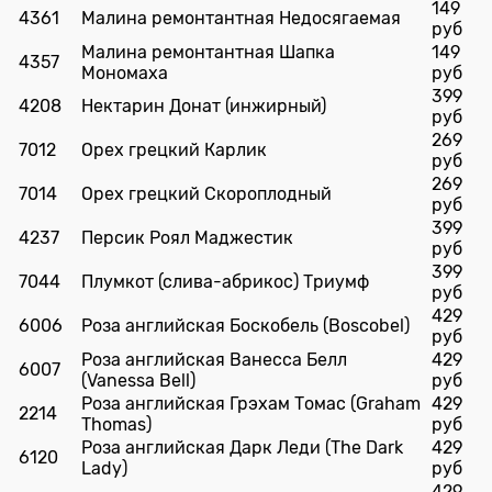
149
4361
Малина ремонтантная Недосягаемая
руб
Малина ремонтантная Шапка
149
4357
Мономаха
руб
399
4208
Нектарин Донат (инжирный)
руб
269
7012
Орех грецкий Карлик
руб
269
7014
Орех грецкий Скороплодный
руб
399
4237
Персик Роял Маджестик
руб
399
7044
Плумкот (слива-абрикос) Триумф
руб
429
6006
Роза английская Боскобель (Boscobel)
руб
Роза английская Ванесса Белл
429
6007
(Vanessa Bell)
руб
Роза английская Грэхам Томас (Graham
429
2214
Thomas)
руб
Роза английская Дарк Леди (The Dark
429
6120
Lady)
руб
429