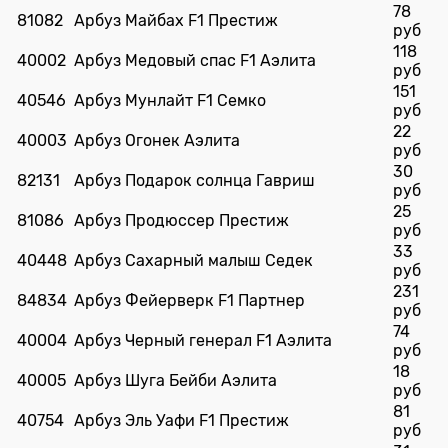
78
81082
Арбуз Майбах F1 Престиж
руб
118
40002
Арбуз Медовый спас F1 Аэлита
руб
151
40546
Арбуз Мунлайт F1 Семко
руб
22
40003
Арбуз Огонек Аэлита
руб
30
82131
Арбуз Подарок солнца Гавриш
руб
25
81086
Арбуз Продюссер Престиж
руб
33
40448
Арбуз Сахарный малыш Седек
руб
231
84834
Арбуз Фейерверк F1 Партнер
руб
74
40004
Арбуз Черный генерал F1 Аэлита
руб
18
40005
Арбуз Шуга Бейби Аэлита
руб
81
40754
Арбуз Эль Уафи F1 Престиж
руб