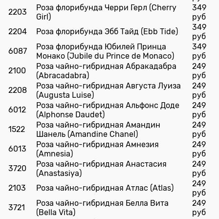
Роза флорибунда Черри Герл (Cherry
349
2203
Girl)
руб
349
2204
Роза флорибунда Эбб Тайд (Ebb Tide)
руб
Роза флорибунда Юбилей Принца
349
6087
Монако (Jubile du Prince de Monaco)
руб
Роза чайно-гибридная Абракадабра
249
2100
(Abracadabra)
руб
Роза чайно-гибридная Августа Луиза
249
2208
(Augusta Luise)
руб
Роза чайно-гибридная Альфонс Доде
249
6012
(Alphonse Daudet)
руб
Роза чайно-гибридная Амандин
249
1522
Шанель (Amandine Chanel)
руб
Роза чайно-гибридная Амнезия
249
6013
(Amnesia)
руб
Роза чайно-гибридная Анастасия
249
3720
(Anastasiya)
руб
249
2103
Роза чайно-гибридная Атлас (Atlas)
руб
Роза чайно-гибридная Белла Вита
249
3721
(Bella Vita)
руб