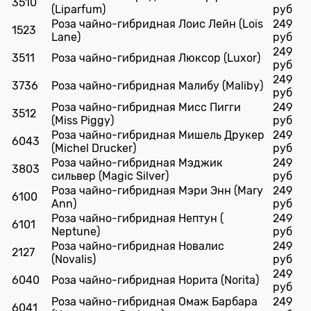
3510
(Liparfum)
руб
Роза чайно-гибридная Лоис Лейн (Lois
249
1523
Lane)
руб
249
3511
Роза чайно-гибридная Люксор (Luxor)
руб
249
3736
Роза чайно-гибридная Малибу (Maliby)
руб
Роза чайно-гибридная Мисс Пигги
249
3512
(Miss Piggy)
руб
Роза чайно-гибридная Мишель Друкер
249
6043
(Michel Drucker)
руб
Роза чайно-гибридная Мэджик
249
3803
сильвер (Magic Silver)
руб
Роза чайно-гибридная Мэри Энн (Mary
249
6100
Ann)
руб
Роза чайно-гибридная Нептун (
249
6101
Neptune)
руб
Роза чайно-гибридная Новалис
249
2127
(Novalis)
руб
249
6040
Роза чайно-гибридная Норита (Norita)
руб
Роза чайно-гибридная Омаж Барбара
249
6041