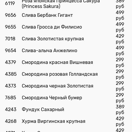
Роза японская Принцесса Сакура
389
6119
(Princess Sakura)
руб
499
9656
Слива Бербанк Гигант
руб
499
9655
Слива Гросса ди Филисио
руб
429
7018
Слива Золотистая крупная
руб
499
9654
Слива-алыча Анжелино
руб
299
4379
Смородина красная Вишневая
руб
299
4385
Смородина розовая Голландская
руб
299
4373
Смородина черная Золотистая
руб
299
7685
Смородина Черный бумер
руб
389
4243
Фундук Сахарный
руб
429
4268
Хурма Виргинская крупная
руб
429