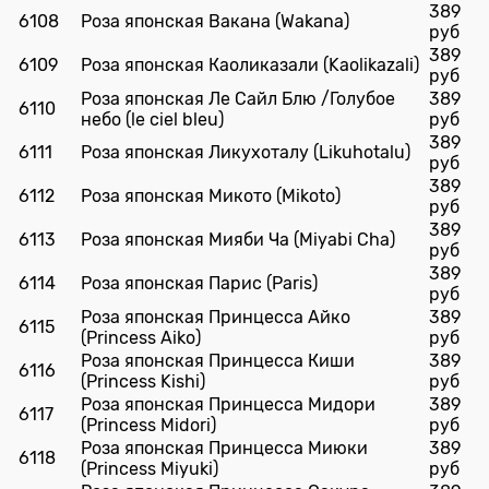
389
6108
Роза японская Вакана (Wakana)
руб
389
6109
Роза японская Каоликазали (Kaolikazali)
руб
Роза японская Ле Сайл Блю /Голубое
389
6110
небо (le ciel bleu)
руб
389
6111
Роза японская Ликухоталу (Likuhotalu)
руб
389
6112
Роза японская Микото (Mikoto)
руб
389
6113
Роза японская Мияби Ча (Miyabi Cha)
руб
389
6114
Роза японская Парис (Paris)
руб
Роза японская Принцесса Айко
389
6115
(Princess Aiko)
руб
Роза японская Принцесса Киши
389
6116
(Princess Kishi)
руб
Роза японская Принцесса Мидори
389
6117
(Princess Midori)
руб
Роза японская Принцесса Миюки
389
6118
(Princess Miyuki)
руб