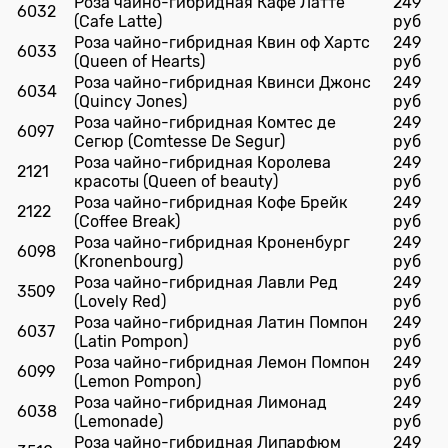
Роза чайно-гибридная Кафе Латте
249
6032
(Cafe Latte)
руб
Роза чайно-гибридная Квин оф Хартс
249
6033
(Queen of Hearts)
руб
Роза чайно-гибридная Квинси Джонс
249
6034
(Quincy Jones)
руб
Роза чайно-гибридная Комтес де
249
6097
Сегюр (Comtesse De Segur)
руб
Роза чайно-гибридная Королева
249
2121
красоты (Queen of beauty)
руб
Роза чайно-гибридная Кофе Брейк
249
2122
(Coffee Break)
руб
Роза чайно-гибридная Кроненбург
249
6098
(Kronenbourg)
руб
Роза чайно-гибридная Лавли Ред
249
3509
(Lovely Red)
руб
Роза чайно-гибридная Латин Помпон
249
6037
(Latin Pompon)
руб
Роза чайно-гибридная Лемон Помпон
249
6099
(Lemon Pompon)
руб
Роза чайно-гибридная Лимонад
249
6038
(Lemonade)
руб
Роза чайно-гибридная Липарфюм
249