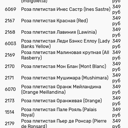
(Indigoletta)
руб
349
6069
Роза плетистая Инес Састр (Ines Sastre)
руб
349
2167
Роза плетистая Красная (Red)
руб
349
2168
Роза плетистая Лавиния (Lawinia)
руб
Роза плетистая Леди Бэнкс Еллоу (Lady
349
6003
Banks Yellow)
руб
Роза плетистая Малиновая крупная (All
349
2169
Rasberry)
руб
349
2170
Роза плетистая Мон Блан (Mont Blanc)
руб
349
2171
Роза плетистая Мушимара (Mushimara)
руб
Роза плетистая Оранж Мейландина
349
6070
(Orange Meillandina)
руб
349
2173
Роза плетистая Оранжевая (Orange)
руб
Роза плетистая Пале Рояль (Palais
349
1514
Royal)
руб
Роза плетистая Пьер де Ронсар (Pierre
349
2179
de Ronsard)
руб