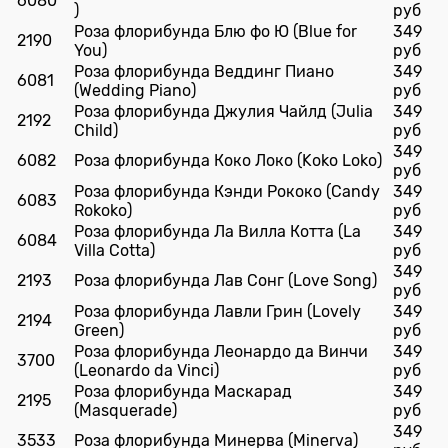
6080
)
руб
Роза флорибунда Блю фо Ю (Blue for
349
2190
You)
руб
Роза флорибунда Веддинг Пиано
349
6081
(Wedding Piano)
руб
Роза флорибунда Джулия Чайлд (Julia
349
2192
Child)
руб
349
6082
Роза флорибунда Коко Локо (Koko Loko)
руб
Роза флорибунда Кэнди Рококо (Candy
349
6083
Rokoko)
руб
Роза флорибунда Ла Вилла Котта (La
349
6084
Villa Cotta)
руб
349
2193
Роза флорибунда Лав Сонг (Love Song)
руб
Роза флорибунда Лавли Грин (Lovely
349
2194
Green)
руб
Роза флорибунда Леонардо да Винчи
349
3700
(Leonardo da Vinci)
руб
Роза флорибунда Маскарад
349
2195
(Masquerade)
руб
349
3533
Роза флорибунда Минерва (Minerva)