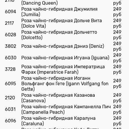
2116
(Dancing Queen)
руб
Роза чайно-гибридная Джумилия
249
6094
(Jumilia)
руб
Роза чайно-гибридная Дольче Вита
249
2117
(Dolce Vita)
руб
Роза чайно-гибридная Дольчетто
249
6028
(Dolcetto)
руб
249
3802
Роза чайно-гибридная Дэниз (Deniz)
руб
249
6030
Роза чайно-гибридная Игуана (Iguana)
руб
Роза чайно-гибридная Императрица
249
3728
Фарах (Imperatrice Farah)
руб
Роза чайно-гибридная Иоганн
249
6095
Вольфганг фон Гете (Igann Volfgang fon
руб
Gette)
Роза чайно-гибридная Казанова
249
2120
(Casanova)
руб
Роза чайно-гибридная Кампанелла Пич
249
6031
(Campanella Peach)
руб
Роза чайно-гибридная Каралуна
249
6096
(Caraluna)
руб