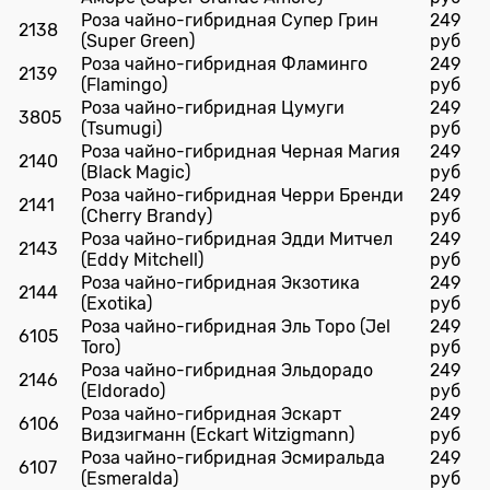
Роза чайно-гибридная Супер Грин
249
2138
(Super Green)
руб
Роза чайно-гибридная Фламинго
249
2139
(Flamingo)
руб
Роза чайно-гибридная Цумуги
249
3805
(Tsumugi)
руб
Роза чайно-гибридная Черная Магия
249
2140
(Black Magic)
руб
Роза чайно-гибридная Черри Бренди
249
2141
(Cherry Brandy)
руб
Роза чайно-гибридная Эдди Митчел
249
2143
(Eddy Mitchell)
руб
Роза чайно-гибридная Экзотика
249
2144
(Exotika)
руб
Роза чайно-гибридная Эль Торо (Jel
249
6105
Toro)
руб
Роза чайно-гибридная Эльдорадо
249
2146
(Eldorado)
руб
Роза чайно-гибридная Эскарт
249
6106
Видзигманн (Eckart Witzigmann)
руб
Роза чайно-гибридная Эсмиральда
249
6107
(Esmeralda)
руб