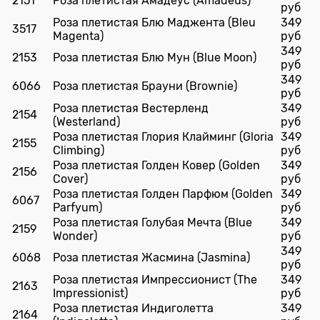
2151
Роза плетистая Амадеус (Amadeus)
руб
Роза плетистая Блю Маджента (Bleu
349
3517
Magenta)
руб
349
2153
Роза плетистая Блю Мун (Blue Moon)
руб
349
6066
Роза плетистая Брауни (Brownie)
руб
Роза плетистая Вестерленд
349
2154
(Westerland)
руб
Роза плетистая Глория Клайминг (Gloria
349
2155
Climbing)
руб
Роза плетистая Голден Ковер (Golden
349
2156
Cover)
руб
Роза плетистая Голден Парфюм (Golden
349
6067
Parfyum)
руб
Роза плетистая Голубая Мечта (Blue
349
2159
Wonder)
руб
349
6068
Роза плетистая Жасмина (Jasmina)
руб
Роза плетистая Импрессионист (The
349
2163
Impressionist)
руб
Роза плетистая Индиголетта
349
2164