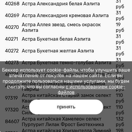
31
40268
Астра Александрия белая Аэлита
руб
31
40269
Астра Александрия кремовая Аэлита
руб
Астра Аллея звезд, смесь окрасок
19
40270
Аэлита
руб
31
40271
Астра Букетная белая Аэлита
руб
31
40272
Астра Букетная желтая Аэлита
руб
31
40273
Астра Букетная темно-голубая Аэлита
руб
Беккер использует cookie-файлы, чтобы улучшить ваше
31
40274
Астра Букетная, смесь окрасок Аэлита
впечатление от покупок на нашем сайте. Если вы
руб
продолжите пользоваться нашими услугами, мы будем
Астра густомахровая Баллон шамоа
57
40580
считать, что вы согласны
с использованием cookie-
Гавриш
руб
файлов
Астра китайская Старый замок селект
110
97319
Кварц Биотехника
руб
принять
Астра китайская Старый замок селект
110
97320
Сильвер Биотехника
руб
Астра китайская Хамелеон селект
132
84607
Пурпурит Лилак Фрост Биотехника
руб
Астра китайская Хризантелла Зимний
198