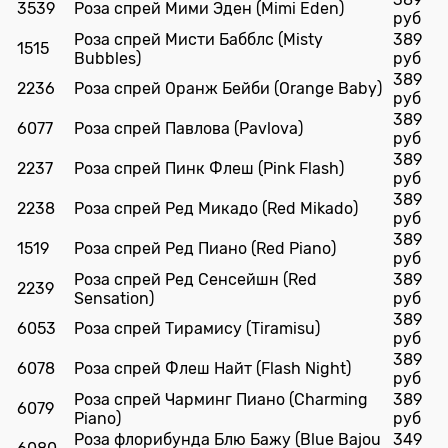
3539
Роза спрей Мими Эден (Mimi Eden)
руб
Роза спрей Мисти Бабблс (Misty
389
1515
Bubbles)
руб
389
2236
Роза спрей Оранж Бейби (Orange Baby)
руб
389
6077
Роза спрей Павлова (Pavlova)
руб
389
2237
Роза спрей Пинк Флеш (Pink Flash)
руб
389
2238
Роза спрей Ред Микадо (Red Mikado)
руб
389
1519
Роза спрей Ред Пиано (Red Piano)
руб
Роза спрей Ред Сенсейшн (Red
389
2239
Sensation)
руб
389
6053
Роза спрей Тирамису (Tiramisu)
руб
389
6078
Роза спрей Флеш Найт (Flash Night)
руб
Роза спрей Чарминг Пиано (Сharming
389
6079
Piano)
руб
Роза флорибунда Блю Бажу (Blue Bajou
349