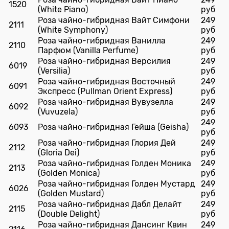
1520
(White Piano)
руб
Роза чайно-гибридная Вайт Симфони
249
2111
(White Symphony)
руб
Роза чайно-гибридная Ванилла
249
2110
Парфюм (Vanilla Perfume)
руб
Роза чайно-гибридная Версилия
249
6019
(Versilia)
руб
Роза чайно-гибридная Восточный
249
6091
Экспресс (Pullman Orient Express)
руб
Роза чайно-гибридная Вувузелла
249
6092
(Vuvuzela)
руб
249
6093
Роза чайно-гибридная Гейша (Geisha)
руб
Роза чайно-гибридная Глория Дей
249
2112
(Gloria Dei)
руб
Роза чайно-гибридная Голден Моника
249
2113
(Golden Monica)
руб
Роза чайно-гибридная Голден Мустард
249
6026
(Golden Mustard)
руб
Роза чайно-гибридная Дабл Делайт
249
2115
(Double Delight)
руб
Роза чайно-гибридная Дансинг Квин
249