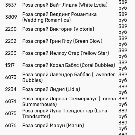
389
3537
Роза спрей Вайт Лидия (White Lydia)
руб
Роза спрей Веддинг Романтика
389
3809
(Wedding Romantica)
руб
389
2230
Роза спрей Виктория (Victoria)
руб
389
2232
Роза спрей Грин Глоу (Green Glow)
руб
389
2233
Роза спрей Йеллоу Стар (Yellow Star)
руб
389
1517
Роза спрей Корал Баблс (Coral Bubbles)
руб
Роза спрей Лавендер Бабблс (Lavender
389
6073
Bubbles)
руб
389
2234
Роза спрей Лидия (Lidia)
руб
Роза спрей Лорена Саммерхаус (Lоrena
389
6074
Summerhouse)
руб
Роза спрей Луна Трендсеттер (Luna
389
6075
Trendsetter)
руб
389
6076
Роза спрей Марун (Marun)
руб
389