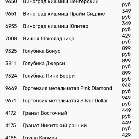
9650
Виноград кишмиш Венгерский
руб
349
9651
Виноград кишмиш Прайм Сидлис
руб
349
6955
Виноград кишмиш Юпитер
руб
429
7008
Вишня Шоколадница
руб
899
9325
Голубика Бонус
руб
899
3811
Голубика Джерси
руб
899
9324
Голубика Пинк Берри
руб
949
9669
Гортензия метельчатая Pink Diamond
руб
949
9671
Гортензия метельчатая Silver Dollar
руб
449
4172
Гранат Восточный
руб
449
4175
Гранат Никитский ранний
руб
429
4185
Груша Кармен