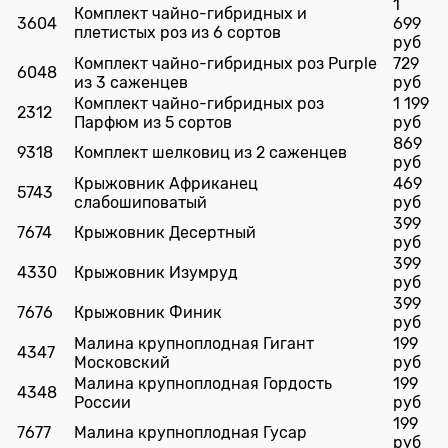
1
Комплект чайно-гибридных и
3604
699
плетистых роз из 6 сортов
руб
Комплект чайно-гибридных роз Purple
729
6048
из 3 саженцев
руб
Комплект чайно-гибридных роз
1 199
2312
Парфюм из 5 сортов
руб
869
9318
Комплект шелковиц из 2 саженцев
руб
Крыжовник Африканец
469
5743
слабошиповатый
руб
399
7674
Крыжовник Десертный
руб
399
4330
Крыжовник Изумруд
руб
399
7676
Крыжовник Финик
руб
Малина крупноплодная Гигант
199
4347
Московский
руб
Малина крупноплодная Гордость
199
4348
России
руб
199
7677
Малина крупноплодная Гусар
руб