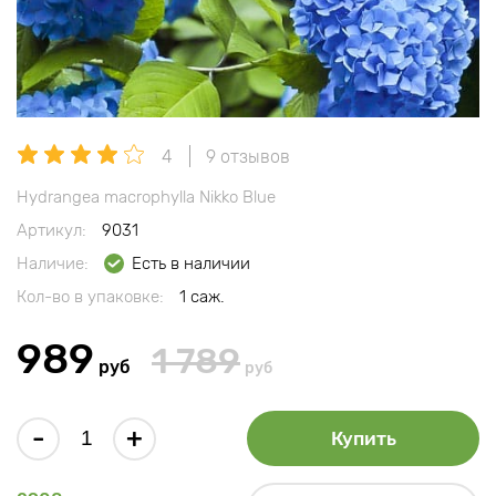
4
9 отзывов
Hydrangea macrophylla Nikko Blue
Артикул:
9031
Наличие:
Есть в наличии
Кол-во в упаковке:
1 саж.
989
1 789
руб
руб
-
+
Купить