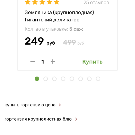
25 отзывов
Земляника (крупноплодная)
Гигантский деликатес
Кол-во в упаковке:
5 саж
249
499
руб
руб
Купить
купить гортензию цена
гортензия крупнолистная блю