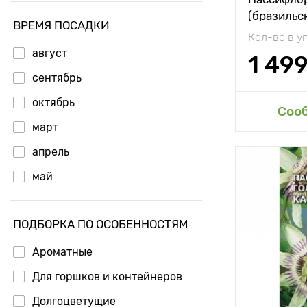
(бразильс
ВРЕМЯ ПОСАДКИ
Кол-во в у
август
1 49
сентябрь
октябрь
Доб
Соо
март
апрель
май
ПОДБОРКА ПО ОСОБЕННОСТЯМ
Ароматные
Для горшков и контейнеров
Долгоцветущие