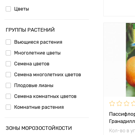
Доб
Цветы
ГРУППЫ РАСТЕНИЙ
Высота рас
Вьющиеся растения
Растояние 
растениям
Многолетние цветы
Семена цветов
Местополо
Семена многолетних цветов
Особенност
Плодовые лианы
Семена комнатных цветов
Комнатные растения
Пассифлор
Экзотические растения
Гранадилл
ЗОНЫ МОРОЗОСТОЙКОСТИ
Декоративные растения
Кол-во в у