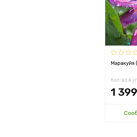
Маракуйя 
Кол-во в у
1 39
Соо