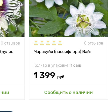
0 отзывов
0 отзывов
Эдулис
Маракуйя (пассифлора) Вайт
Кол-во в упаковке:
1 саж
1 399
руб
сад
ичии
Сообщить о наличии