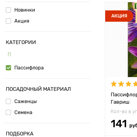
Новинки
Высота рас
АКЦИЯ
Акция
Растояние 
растениям
КАТЕГОРИИ
Местополо
П
Особенност
Пассифлора
ПОСАДОЧНЫЙ МАТЕРИАЛ
Пассифлор
Саженцы
Гавриш
Кол-во в у
Семена
141
ру
ПОДБОРКА