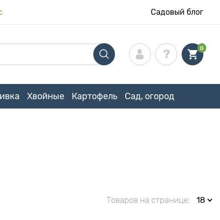
с
Садовый блог
0
ивка
Хвойные
Картофель
Сад, огород
Товаров на странице:
18