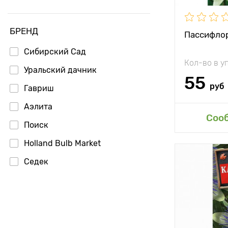
БРЕНД
Пассифлор
Сибирский Сад
Кол-во в у
Уральский дачник
55
руб
Гавриш
Аэлита
Соо
Поиск
Holland Bulb Market
Седек
Высота рас
Растояние 
растениям
Местополо