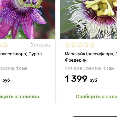
0 отзывов
(пассифлора) Пурпл
Маракуйя (пассифлора) 
Фредерик
паковке:
1 саж
Кол-во в упаковке:
1 саж
9
1 399
руб
руб
Добавить в мой 
бщить о наличии
Сообщить о нал