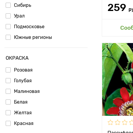
259
Сибирь
р
Урал
Подмосковье
Доб
Соо
Южные регионы
Высота рас
ОКРАСКА
Растояние 
Розовая
растениям
Голубая
Местополо
Малиновая
Морозостой
Белая
Особенност
Желтая
Красная
Пассифлор