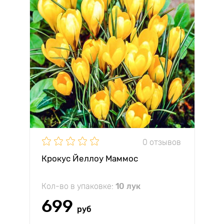
0 отзывов
Крокус Йеллоу Маммос
Кол-во в упаковке:
10 лук
699
руб