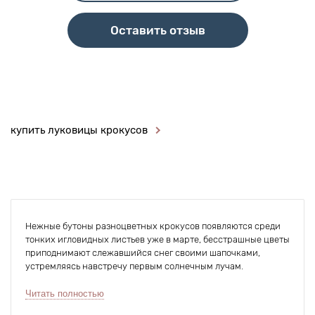
Оставить отзыв
купить луковицы крокусов
Нежные бутоны разноцветных крокусов появляются среди
тонких игловидных листьев уже в марте, бесстрашные цветы
приподнимают слежавшийся снег своими шапочками,
устремляясь навстречу первым солнечным лучам.
Элегантные яркие цветы среди нерастаявшего снега
Читать полностью
смотрятся очень эффектно, особенно ранней весной, когда