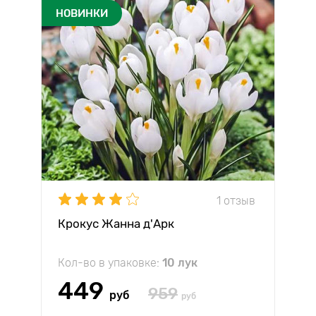
НОВИНКИ
1 отзыв
Крокус Жанна д'Арк
Кол-во в упаковке:
10 лук
449
959
руб
руб