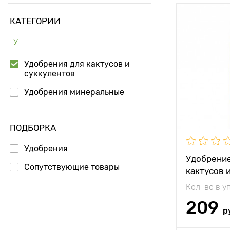
КАТЕГОРИИ
Состав
У
Периодично
использова
Удобрения для кактусов и
Применени
суккулентов
Удобрения минеральные
Норма расх
Срок годно
ПОДБОРКА
Особенност
Удобрения
Удобрение
Сопутствующие товары
кактусов 
Кол-во в у
209
р