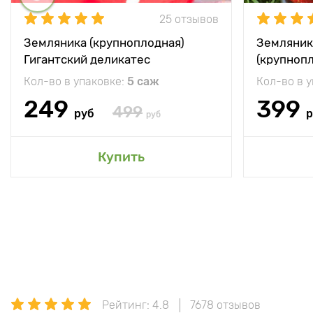
25 отзывов
Земляника (крупноплодная)
Земляник
Гигантский деликатес
(крупноп
Кол-во в упаковке:
5 саж
Кол-во в 
249
399
499
руб
р
руб
Купить
Рейтинг: 4.8
7678 отзывов