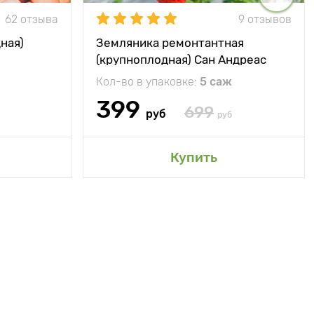
62 отзыва
9 отзывов
ная)
Земляника ремонтантная
(крупноплодная) Сан Андреас
Кол-во в упаковке:
5 саж
399
699
руб
руб
Купить