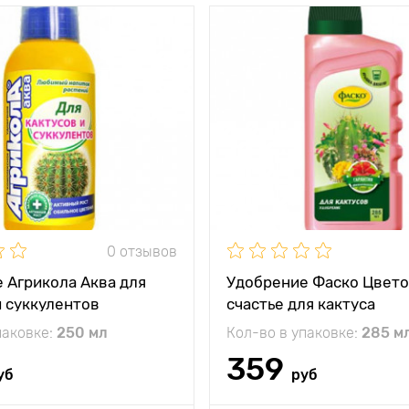
NPK 6:6:5 + микро
Состав
NPK 4
сть
1 раз в 10 - 14 дней
Периодичность
1 раз в
ния
использования
е
универсальная
Применение
уни
подкормка
ода
250 мл на 25 л воды
Норма расхода
285 мл н
сти
не ограничен
Особенности
здор
0 отзывов
и
обеспечивает
полноценное
питание
 Агрикола Аква для
Удобрение Фаско Цвет
и суккулентов
счастье для кактуса
паковке:
250 мл
Кол-во в упаковке:
285 м
359
уб
руб