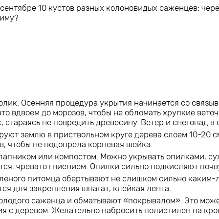
 сентябре 10 кустов разных колоновидых саженцев: чере
зиму?
олик. Осенняя процедура укрытия начинается со связыв
о вдвоем до морозов, чтобы не обломать хрупкие веточ
, стараясь не повредить древесину. Ветер и снегопад в 
руют землю в приствольном круге дерева слоем 10-20 с
в, чтобы не подопрела корневая шейка.
 лапником или компостом. Можно укрывать опилками, су
тся: чревато гниением. Опилки сильно подкисляют почв
еленого питомца обертывают не слишком сильно каким-л
тся для закрепления шпагат, клейкая лента.
олодого саженца и обматывают «покрывалом». Это может
ия с деревом. Желательно набросить полиэтилен на кро