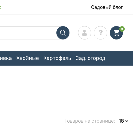
с
Садовый блог
0
ивка
Хвойные
Картофель
Сад, огород
Товаров на странице:
18