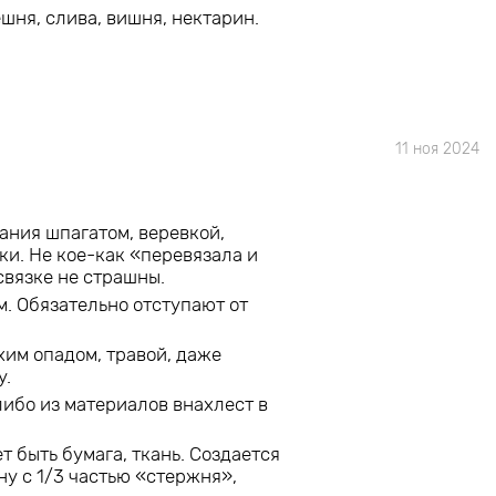
шня, слива, вишня, нектарин.
11 ноя 2024
ания шпагатом, веревкой,
ки. Не кое-как «перевязала и
связке не страшны.
м. Обязательно отступают от
хим опадом, травой, даже
у.
ибо из материалов внахлест в
 быть бумага, ткань. Создается
ну с 1/3 частью «стержня»,