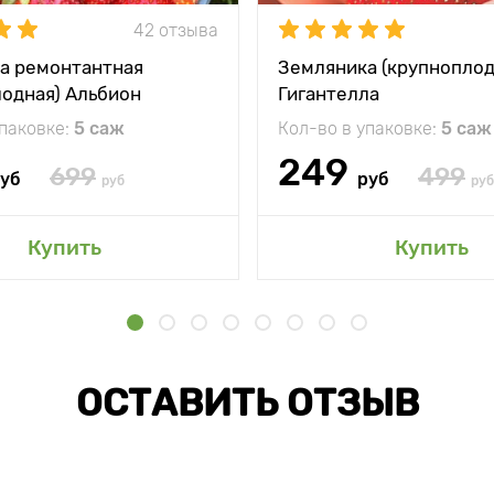
42 отзыва
а ремонтантная
Земляника (крупноплод
лодная) Альбион
Гигантелла
упаковке:
5 саж
Кол-во в упаковке:
5 саж
249
699
499
уб
руб
руб
руб
Купить
Купить
ОСТАВИТЬ ОТЗЫВ