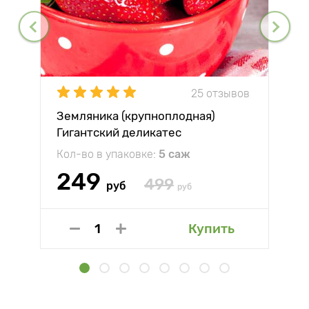
25 отзывов
Земляника (крупноплодная)
Гигантский деликатес
Кол-во в упаковке:
5 саж
249
499
руб
руб
Купить