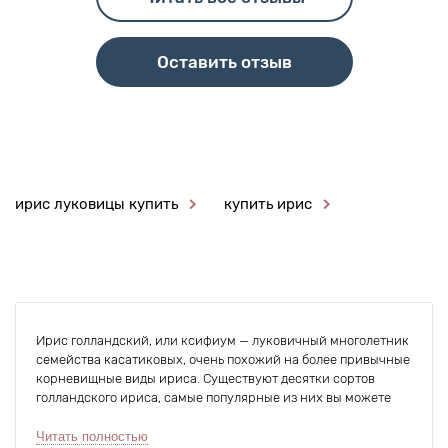
Оставить отзыв
ирис луковицы купить
купить ирис
Ирис голландский, или ксифиум — луковичный многолетник
семейства касатиковых, очень похожий на более привычные
корневищные виды ириса. Существуют десятки сортов
голландского ириса, самые популярные из них вы можете
купить в нашем интернет-магазине. Какие же особенности у
этого растения?
Читать полностью