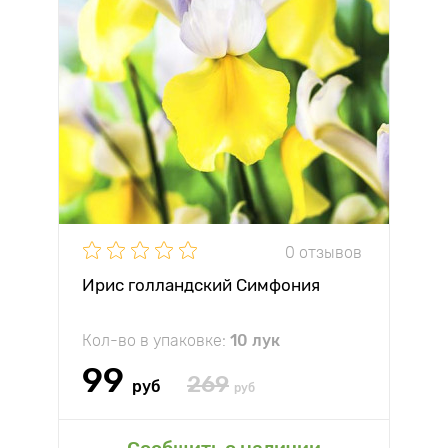
0 отзывов
Ирис голландский Симфония
Кол-во в упаковке:
10 лук
99
269
руб
руб