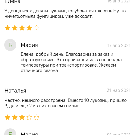
Елена
15 апр 2021
У донца всех десяти луковиц голубоватая плесень.Ну, то
ничего,отмыла фунгицидом, уже всходят.
Б
Мария
17 апр 2021
Елена, добрый день. Благодарим за заказ и
обратную связь. Это происходи из за перепада
температуры при транспортировке. Желаем
отличного сезона.
Наталья
31 мар 2021
Честно, немного расстроена. Вместо 10 луковиц, пришло
9, да и ещё 2 из них совсем гнилые.
Б
Мария