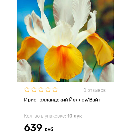
0 отзывов
Ирис голландский Йеллоу/Вайт
Кол-во в упаковке:
10 лук
639
руб