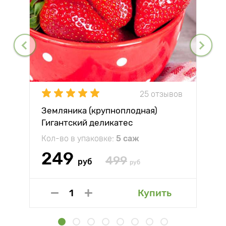
25 отзывов
Земляника (крупноплодная)
Гигантский деликатес
Кол-во в упаковке:
5 саж
249
499
руб
руб
Купить