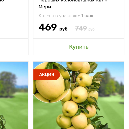
Мери
ладкий вкус
Особенности
Можно выращивать
авится всем
в горшках и даже на
Кол-во в упаковке:
1 саж
домочадцам
балконе
469
749
руб
руб
сад
Добавить в мой сад
Купить
150 - 180 см
Высота растения
150 - 250 см
АКЦИЯ
70 - 100 см
Растояние между
70 - 100 см
растениями
ечное место
Местоположение
солнечное место
минус 30°С
Морозостойкость
минус 42°С
зднеспелый
Период созревания
Среднеспелый