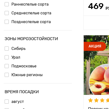
469
Раннеспелые сорта
р
Среднеспелые сорта
Позднеспелые сорта
Доб
ЗОНЫ МОРОЗОСТОЙКОСТИ
Высота рас
АКЦИЯ
Сибирь
Растояние 
Урал
растениям
Подмосковье
Местополо
Южные регионы
Морозостой
Период соз
ВРЕМЯ ПОСАДКИ
Урожайност
август
Вес плода
Персик к