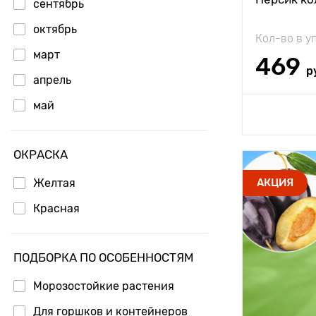
сентябрь
Особенност
октябрь
Кол-во в у
март
469
р
апрель
май
Доб
ОКРАСКА
Высота рас
Желтая
АКЦИЯ
Растояние 
Красная
растениям
Местополо
ПОДБОРКА ПО ОСОБЕННОСТЯМ
Морозостой
Морозостойкие растения
Период соз
Для горшков и контейнеров