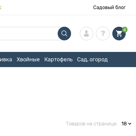
с
Садовый блог
0
ивка
Хвойные
Картофель
Сад, огород
Товаров на странице:
18