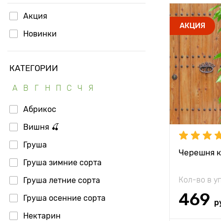
Акция
Высота рас
АКЦИЯ
Новинки
Растояние 
растениям
КАТЕГОРИИ
Местополо
А
В
Г
Н
П
С
Ч
Я
Морозостой
Абрикос
Период соз
Вишня 🍒
Урожайност
Груша
Вес плода
Черешня к
Груша зимние сорта
Особенност
Кол-во в у
Груша летние сорта
469
Груша осенние сорта
р
Нектарин