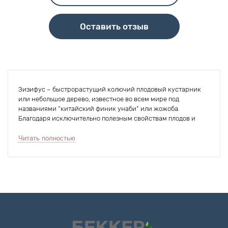
Оставить отзыв
Зизифус – быстрорастущий колючий плодовый кустарник
или небольшое дерево, известное во всем мире под
названиями “китайский финик унаби” или жожоба.
Благодаря исключительно полезным свойствам плодов и
высокой устойчивости к засушливым условиям зизифусы
пользуются большой популярностью у садоводов многих
Читать полностью
стран.
Климат средней полосы России является для зизифуса
стрессовым, поэтому ожидать обильных урожаев или
продолжительной жизни при содержании в открытом грунте
не следует. В более теплых регионах с минимальными
положительными температурами зимой жожоба прекрасно
растет и плодоносит, не поражаясь никакими вредителями.