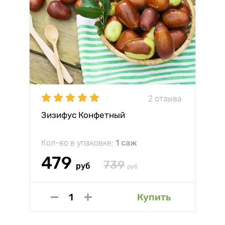
2 отзыва
Зизифус Конфетный
Кол-во в упаковке:
1 саж
479
739
руб
руб
Купить