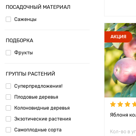
Доб
ПОСАДОЧНЫЙ МАТЕРИАЛ
Саженцы
Высота рас
АКЦИЯ
ПОДБОРКА
Растояние 
растениям
Фрукты
Местополо
ГРУППЫ РАСТЕНИЙ
Морозостой
Суперпредложения!
Период соз
Плодовые деревья
Урожайност
Колоновидные деревья
Вес плода
Яблоня ко
Экзотические растения
Особенност
Самоплодные сорта
Кол-во в у