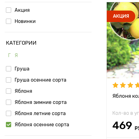
Акция
Высота рас
АКЦИЯ
Новинки
Растояние 
растениям
КАТЕГОРИИ
Местополо
Г
Я
Морозостой
Груша
Период соз
Груша осенние сорта
Урожайност
Яблоня
Вес плода
Яблоня ко
Яблоня зимние сорта
Особенност
Кол-во в у
Яблоня летние сорта
469
Яблоня осенние сорта
р