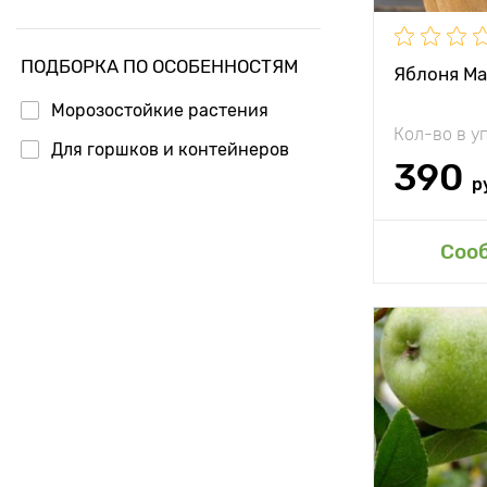
Урожайност
ПОДБОРКА ПО ОСОБЕННОСТЯМ
Вес плода
Яблоня М
Морозостойкие растения
Особенност
Кол-во в у
Для горшков и контейнеров
390
р
Доб
Соо