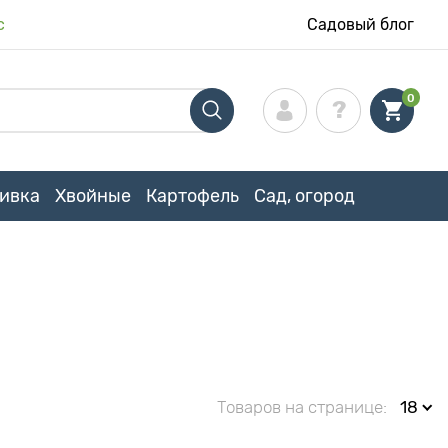
с
Садовый блог
0
ивка
Хвойные
Картофель
Сад, огород
Товаров на странице:
18