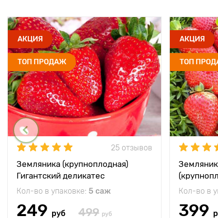
АКЦИЯ
АКЦИЯ
ТОП ПРОДАЖ
ТОП ПРО
25 отзывов
Земляника (крупноплодная)
Земляник
Гигантский деликатес
(крупноп
Кол-во в упаковке:
5 саж
Кол-во в 
249
399
499
руб
р
руб