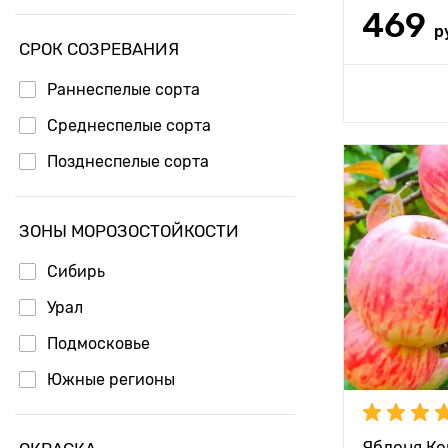
469
р
СРОК СОЗРЕВАНИЯ
Раннеспелые сорта
Доб
Среднеспелые сорта
Позднеспелые сорта
Высота рас
Растояние 
ЗОНЫ МОРОЗОСТОЙКОСТИ
растениям
Сибирь
Местополо
Урал
Морозостой
Подмосковье
Период соз
Южные регионы
Урожайност
Вес плода
Яблоня Ко