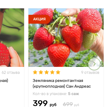
АКЦИЯ
62 отзыва
9 отзывов
ная)
Земляника ремонтантная
(крупноплодная) Сан Андреас
Кол-во в упаковке:
5 саж
399
699
руб
руб