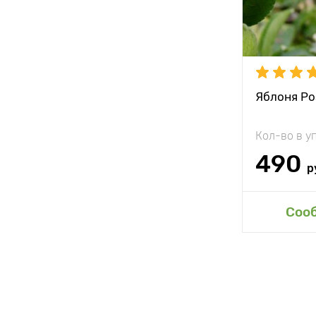
Яблоня Р
Кол-во в у
490
р
Доб
Соо