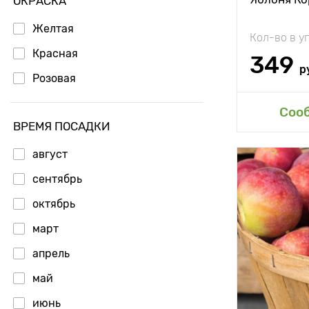
ОКРАСКА
Особенност
Желтая
Кол-во в у
Красная
349
р
Розовая
Доб
Соо
ВРЕМЯ ПОСАДКИ
август
Высота рас
сентябрь
Растояние 
октябрь
растениям
март
Местополо
апрель
Морозостой
май
Период соз
июнь