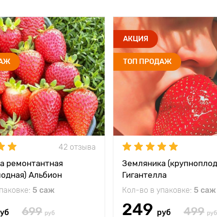
АКЦИЯ
ДАЖ
ТОП ПРОДАЖ
42 отзыва
а ремонтантная
Земляника (крупноплод
лодная) Альбион
Гигантелла
упаковке:
5 саж
Кол-во в упаковке:
5 саж
249
699
499
уб
руб
руб
руб