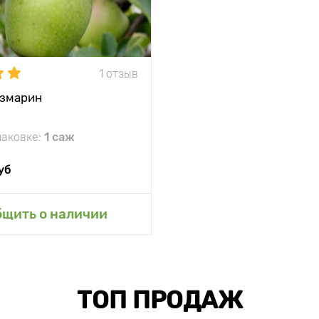
1 отзыв
озмарин
паковке:
1 саж
уб
авить в мой сад
бщить о наличии
ТОП ПРОДАЖ