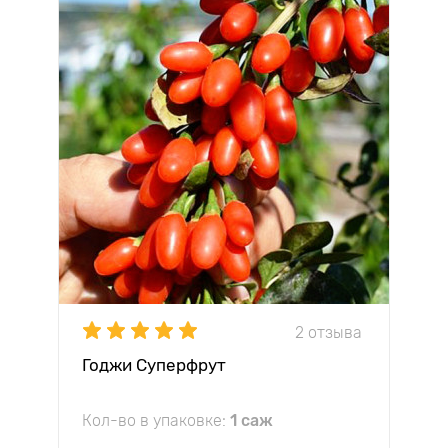
2 отзыва
Годжи Суперфрут
Кол-во в упаковке:
1 саж