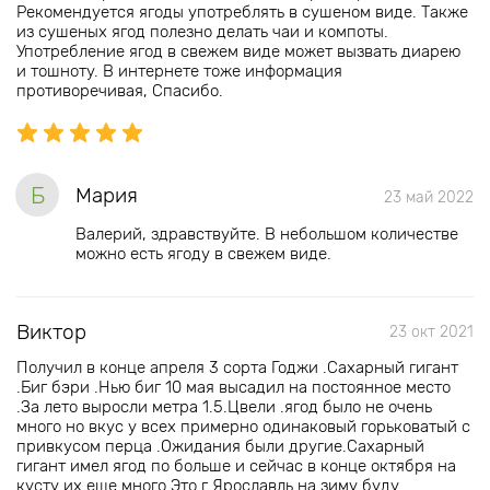
Рекомендуется ягоды употреблять в сушеном виде. Также
из сушеных ягод полезно делать чаи и компоты.
Употребление ягод в свежем виде может вызвать диарею
и тошноту. В интернете тоже информация
противоречивая, Спасибо.
Б
Мария
23 май 2022
Валерий, здравствуйте. В небольшом количестве
можно есть ягоду в свежем виде.
Виктор
23 окт 2021
Получил в конце апреля 3 сорта Годжи .Сахарный гигант
.Биг бэри .Нью биг 10 мая высадил на постоянное место
.За лето выросли метра 1.5.Цвели .ягод было не очень
много но вкус у всех примерно одинаковый горьковатый с
привкусом перца .Ожидания были другие.Сахарный
гигант имел ягод по больше и сейчас в конце октября на
кусту их еще много Это г Ярославль на зиму буду