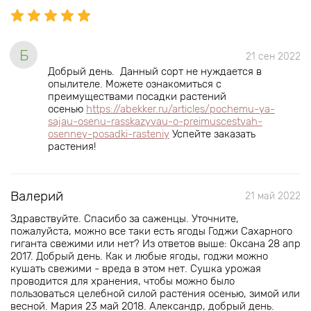
Б
21 сен 2022
Добрый день. Данный сорт не нуждается в
опылителе. Можете ознакомиться с
преимуществами посадки растений
осенью
https://abekker.ru/articles/pochemu-ya-
sajau-osenu-rasskazyvau-o-preimuscestvah-
osenney-posadki-rasteniy
Успейте заказать
растения!
Валерий
21 май 2022
Здравствуйте. Спасибо за саженцы. Уточните,
пожалуйста, можно все таки есть ягоды Годжи Сахарного
гиганта свежими или нет? Из ответов выше: Оксана 28 апр
2017. Добрый день. Как и любые ягоды, годжи можно
кушать свежими - вреда в этом нет. Сушка урожая
проводится для хранения, чтобы можно было
пользоваться целебной силой растения осенью, зимой или
весной. Мария 23 май 2018. Александр, добрый день.