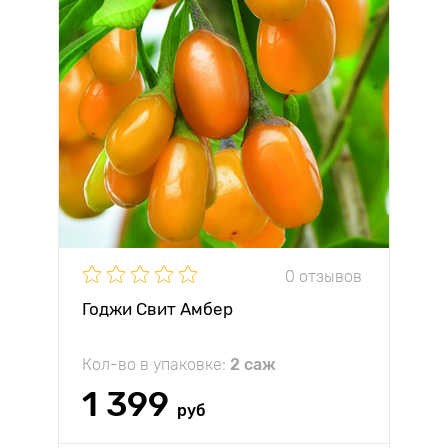
0 отзывов
Годжи Свит Амбер
Кол-во в упаковке:
2 саж
1 399
руб