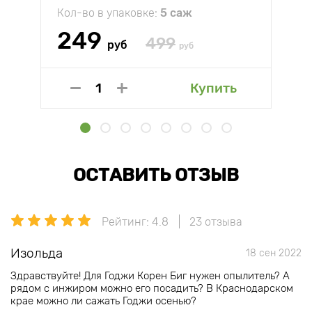
Кол-во в упаковке:
5 саж
249
499
руб
руб
Купить
ОСТАВИТЬ ОТЗЫВ
Рейтинг: 4.8
23 отзыва
Изольда
18 сен 2022
Здравствуйте! Для Годжи Корен Биг нужен опылитель? А
рядом с инжиром можно его посадить? В Краснодарском
крае можно ли сажать Годжи осенью?