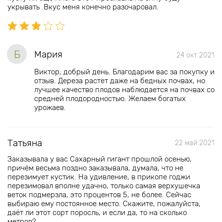
укрывать .Вкус меня конечно разочаровал.
Б
Мария
24 окт 2021
Виктор, добрый день. Благодарим вас за покупку и
отзыв. Дереза растет даже на бедных почвах, но
лучшее качество плодов наблюдается на почвах со
средней плодородностью. Желаем богатых
урожаев.
Татьяна
22 май 2021
Заказывала у вас Сахарный гигант прошлой осенью,
причём весьма поздно заказывала, думала, что не
перезимует кустик. На удивление, в прикопе годжи
перезимовал вполне удачно, только самая верхушечка
веток подмерзла, это процентов 5, не более. Сейчас
выбираю ему постоянное место. Скажите, пожалуйста,
даёт ли этот сорт поросль, и если да, то на сколько
метров?