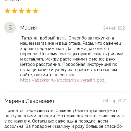
Б
Мария
24 май 2021
Татьяна, добрый день. Спасибо за покупки в
нашем магазине и ваш отзыв. Рады, что саженец
хорошо перезимовал. Да, годжи даю много
поросли. Поэтому саженцы нужно сажать рядами
и оставлять между растениями не менее двух
метров расстояния. Подробная инструкция по
выращиванию и уходу за годжи есть на нашем
сайте, нажмите на ссылку
https://abekker.ru/articles/kak-vyrastit-godji
Марина Левонович
04 апр 2021
Придется перезаказать. Саженец был отправлен уже с
распущенными почками. Но пришел к сожалению сломан
у основания. Остальные саженцы в порядке, всем
довольна. За подарочек малину и розу большое спасибо!