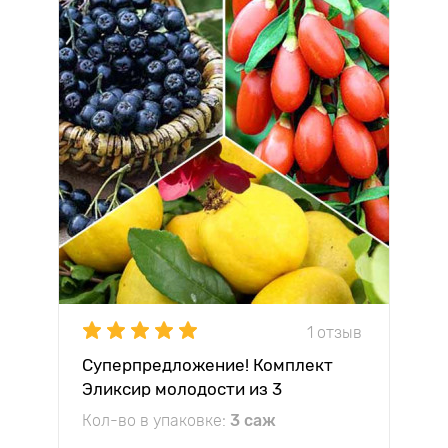
1 отзыв
Суперпредложение! Комплект
Эликсир молодости из 3
саженцев
Кол-во в упаковке:
3 саж