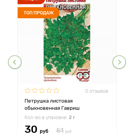
ТОП ПРОДАЖ
0 отзывов
Петрушка листовая
обыкновенная Гавриш
Кол-во в упаковке:
2 г
30
51
руб
руб