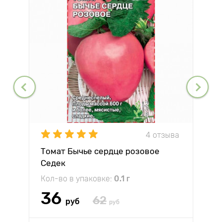
4 отзыва
Томат Бычье сердце розовое
Седек
Кол-во в упаковке:
0.1 г
36
62
руб
руб