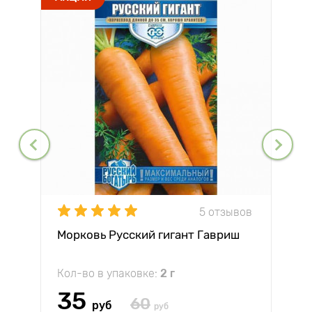
5 отзывов
Морковь Русский гигант Гавриш
Кол-во в упаковке:
2 г
35
60
руб
руб