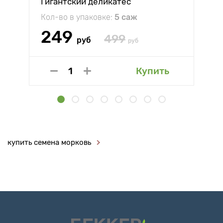
Гигантский деликатес
Кол-во в упаковке:
5 саж
249
499
руб
руб
Купить
купить семена морковь