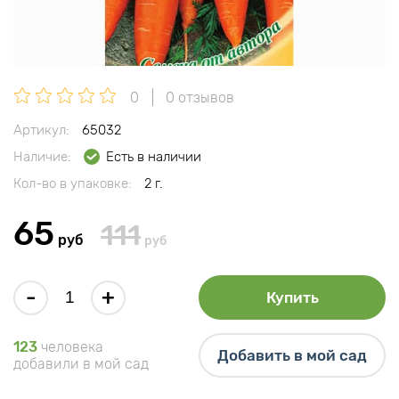
0
0 отзывов
Артикул:
65032
Наличие:
Есть в наличии
Кол-во в упаковке:
2 г.
65
111
руб
руб
-
+
Купить
123
человека
Добавить в мой сад
добавили в мой сад