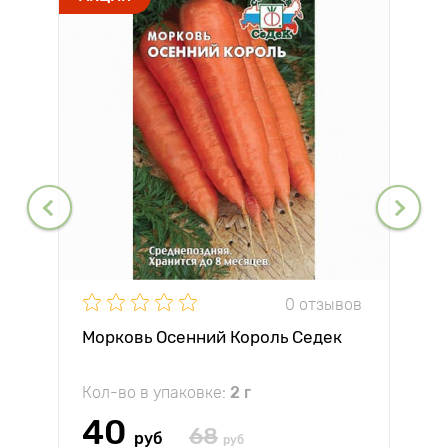
0 отзывов
Морковь Осенний Король Седек
Кол-во в упаковке:
2 г
40
68
руб
руб