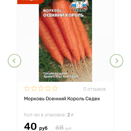
0 отзывов
Морковь Осенний Король Седек
Кол-во в упаковке:
2 г
40
68
руб
руб