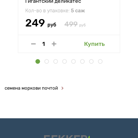
Гигантский деликатес
Кол-во в упаковке:
5 саж
249
499
руб
руб
Купить
семена моркови почтой