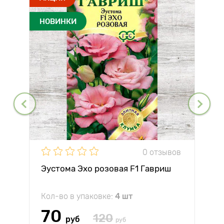
НОВИНКИ
0 отзывов
Эустома Эхо розовая F1 Гавриш
Кол-во в упаковке:
4 шт
70
120
руб
руб