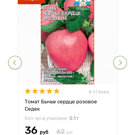
4 отзыва
Томат Бычье сердце розовое
Седек
Кол-во в упаковке:
0.1 г
36
62
руб
руб