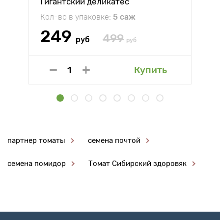
Гигантский деликатес
Кол-во в упаковке:
5 саж
249
499
руб
руб
Купить
партнер томаты
семена почтой
семена помидор
Томат Сибирский здоровяк