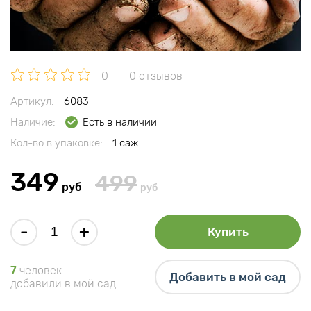
0
0 отзывов
Артикул:
6083
Наличие:
Есть в наличии
Кол-во в упаковке:
1 саж.
349
499
руб
руб
-
+
Купить
7
человек
Добавить в мой сад
добавили в мой сад