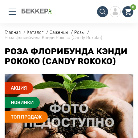
0
Главная
Каталог
Саженцы
Розы
Роза флорибунда Кэнди Рококо (Candy Rokoko)
РОЗА ФЛОРИБУНДА КЭНДИ
РОКОКО (CANDY ROKOKO)
АКЦИЯ
НОВИНКИ
ТОП ПРОДАЖ