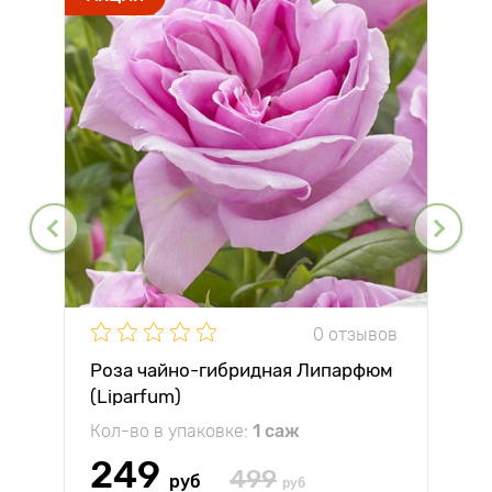
0 отзывов
Роза чайно-гибридная Липарфюм
(Liparfum)
Кол-во в упаковке:
1 саж
249
499
руб
руб