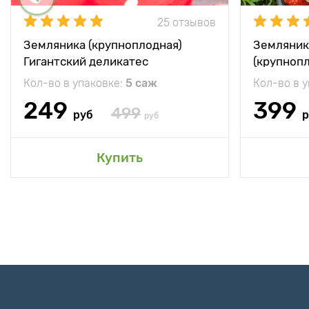
25 отзывов
Земляника (крупноплодная)
Земляник
Гигантский деликатес
(крупноп
Кол-во в упаковке:
5 саж
Кол-во в 
249
399
499
руб
р
руб
Купить