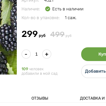
Артикул:
4321
Наличие:
Есть в наличии
Кол-во в упаковке:
1 саж.
299
499
руб
руб
-
+
Куп
109
человек
Добавить 
добавили в мой сад
ОТЗЫВЫ
ДОСТАВКА И