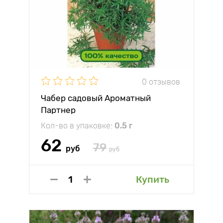
0 отзывов
Чабер садовый Ароматный
Партнер
Кол-во в упаковке:
0.5 г
62
79
руб
руб
Купить