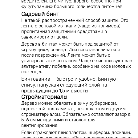
вредителей. Его минус: дорого, особенно при
«укутывании» большого количества питомцев.
Садовый бинт
Не такой распространенный способ защиты. Это
лента с основой из ткани (чаще из полимера),
пропитанная защитными средствами в
зависимости от цели.
Дерево в бинтах может быть под защитой от
«грызущих», солнца. Или восстанавливаться
после повреждений. Лента может быть с
универсальным составом. Чаще ее используют как
альтернативу побелке, особенно на коре молодых
саженцев.
Бинтование — быстро и удобно. Бинтуют
снизу, напуская следующий слой на
предыдущий до 1,5 м высоты
Стройматериалы
Дерево можно обвязать в зиму рубероидом,
подложкой под ламинат, пенопластом и другим
стройматериалом. Обязательно оставляют зазор в
5-6 см между ними и стволом для
вентилирования.
Если ограждают пенопластом, шифером, досками,