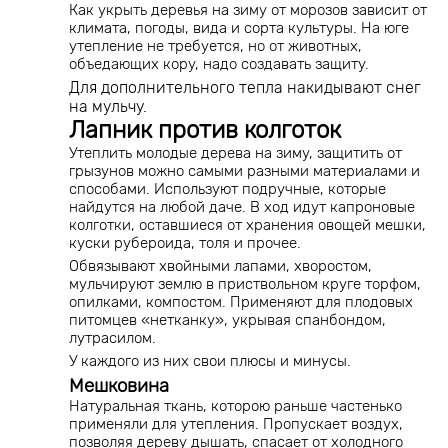
Как укрыть деревья на зиму от морозов зависит от
климата, погоды, вида и сорта культуры. На юге
утепление не требуется, но от животных,
объедающих кору, надо создавать защиту.
Для дополнительного тепла накидывают снег
на мульчу.
Лапник против колготок
Утеплить молодые дерева на зиму, защитить от
грызунов можно самыми разными материалами и
способами. Используют подручные, которые
найдутся на любой даче. В ход идут капроновые
колготки, оставшиеся от хранения овощей мешки,
куски рубероида, толя и прочее.
Обвязывают хвойными лапами, хворостом,
мульчируют землю в приствольном круге торфом,
опилками, компостом. Применяют для плодовых
питомцев «нетканку», укрывая спанбондом,
лутрасилом.
У каждого из них свои плюсы и минусы.
Мешковина
Натуральная ткань, которою раньше частенько
применяли для утепления. Пропускает воздух,
позволяя дереву дышать, спасает от холодного