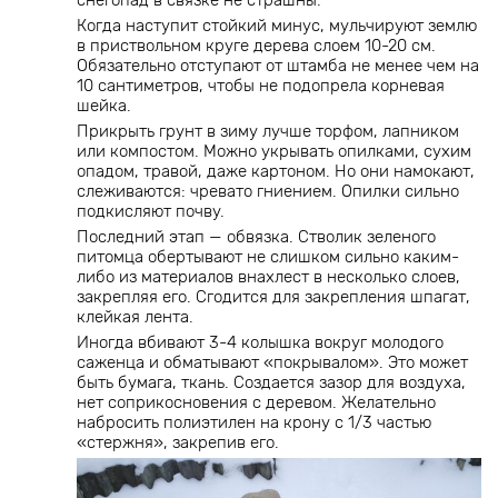
снегопад в связке не страшны.
Когда наступит стойкий минус, мульчируют землю
в приствольном круге дерева слоем 10-20 см.
Обязательно отступают от штамба не менее чем на
10 сантиметров, чтобы не подопрела корневая
шейка.
Прикрыть грунт в зиму лучше торфом, лапником
или компостом. Можно укрывать опилками, сухим
опадом, травой, даже картоном. Но они намокают,
слеживаются: чревато гниением. Опилки сильно
подкисляют почву.
Последний этап — обвязка. Стволик зеленого
питомца обертывают не слишком сильно каким-
либо из материалов внахлест в несколько слоев,
закрепляя его. Сгодится для закрепления шпагат,
клейкая лента.
Иногда вбивают 3-4 колышка вокруг молодого
саженца и обматывают «покрывалом». Это может
быть бумага, ткань. Создается зазор для воздуха,
нет соприкосновения с деревом. Желательно
набросить полиэтилен на крону с 1/3 частью
«стержня», закрепив его.