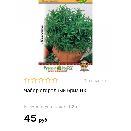
0 отзывов
Чабер огородный Бриз НК
Кол-во в упаковке:
0.2 г
45
руб