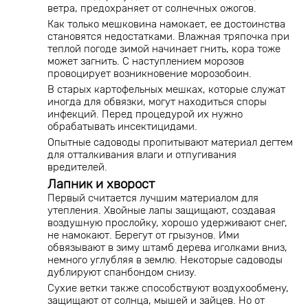
ветра, предохраняет от солнечных ожогов.
Как только мешковина намокает, ее достоинства
становятся недостатками. Влажная тряпочка при
теплой погоде зимой начинает гнить, кора тоже
может загнить. С наступлением морозов
провоцирует возникновение морозобоин.
В старых картофельных мешках, которые служат
иногда для обвязки, могут находиться споры
инфекций. Перед процедурой их нужно
обрабатывать инсектицидами.
Опытные садоводы пропитывают материал дегтем
для отталкивания влаги и отпугивания
вредителей.
Лапник и хворост
Первый считается лучшим материалом для
утепления. Хвойные лапы защищают, создавая
воздушную прослойку, хорошо удерживают снег,
не намокают. Берегут от грызунов. Ими
обвязывают в зиму штамб дерева иголками вниз,
немного углубляя в землю. Некоторые садоводы
дублируют спанбондом снизу.
Сухие ветки также способствуют воздухообмену,
защищают от солнца, мышей и зайцев. Но от