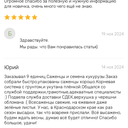
Огромное спасибо за полезную и нужную информацию
для новичка, очень много чего ещё не знаю.
Б
19 ноя 2024
Здравствуйте.
Мы рады. что Вам понравилась статья)
Юрий
14 ноя 2024
Заказывал 9 единиц.Саженцы и семена кукурузы.Заказ
собрали быстро,упакованы саженцы хорошо.Корневая
система с грунтом,и укутана плёнкой.Общался со
службой поддержки,грамотные,адекватные специалисты
:) Подвела служба доставки СДЕК,верхушка у черешни
обломана :( Всесаженцы свежие, на ежевике даже
зелёные листья. У нас, в Краснодарском крае как раз
сезон высадки, так что вовремя прислали. Всё высажено,
будем ждать весны, думаю всё будет отлично! Спасибо
большое, удачи!