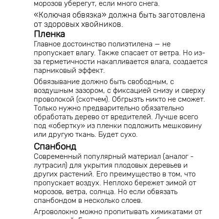
морозов уберегут, если много снега.
«Колючая обвязка» должна быть заготовлена
от здоровых хвойников.
Пленка
Главное достоинство полиэтилена — не
пропускает влагу. Также спасает от ветра. Но из-
за герметичности накапливается влага, создается
парниковый эффект.
Обвязывание должно быть свободным, с
воздушным зазором, с фиксацией снизу и сверху
проволокой (скотчем). Обгрызть никто не сможет.
Только нужно предварительно обязательно
обработать дерево от вредителей. Лучше всего
под «обертку» из пленки подложить мешковину
или другую ткань. Будет сухо.
Спанбонд
Современный популярный материал (аналог -
лутрасил) для укрытия плодовых деревьев и
других растений. Его преимущество в том, что
пропускает воздух. Неплохо бережет зимой от
морозов, ветра, солнца. Но если обвязать
спанбондом в несколько слоев.
Агроволокно можно пропитывать химикатами от