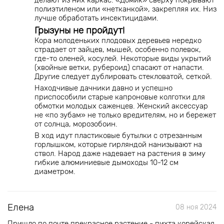
делают из них каркас. «Домик» сверху покрывают
полиэтиленом или «нетканкой», закрепляя их. Низ
лучше обработать инсектицидами.
Грызуны не пройдут!
Кора молоденьких плодовых деревьев нередко
страдает от зайцев, мышей, особенно полевок,
где-то оленей, косулей. Некоторые виды укрытий
(хвойные ветки, рубероид) спасают от напасти.
Другие следует дублировать стекловатой, сеткой.
Находчивые дачники давно и успешно
приспособили старые капроновые колготки для
обмотки молодых саженцев. Женский аксессуар
не «по зубам» не только вредителям, но и бережет
от солнца, морозобоин.
В ход идут пластиковые бутылки с отрезанным
горлышком, которые гирляндой нанизывают на
ствол. Народ даже надевает на растения в зиму
гибкие алюминиевые дымоходы 10-12 см
диаметром.
Елена
08 ноя 2024
Пришло по почте прекрасное растение - пихта корейская.