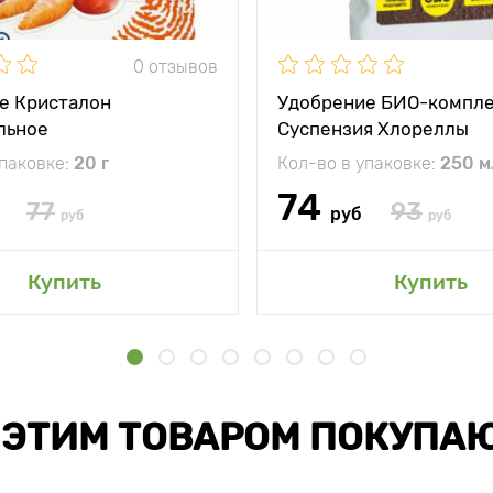
0 отзывов
е Кристалон
Удобрение БИО-компл
льное
Суспензия Хлореллы
упаковке:
20 г
Кол-во в упаковке:
250 м
74
77
93
руб
руб
руб
Купить
Купить
 ЭТИМ ТОВАРОМ ПОКУПА