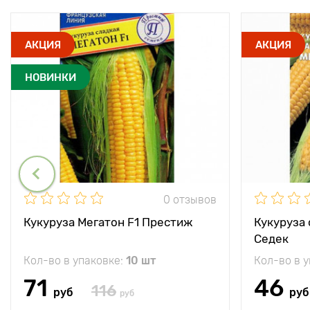
АКЦИЯ
АКЦИЯ
НОВИНКИ
0 отзывов
Кукуруза Мегатон F1 Престиж
Кукуруза 
Седек
Кол-во в упаковке:
10 шт
Кол-во в 
71
46
116
руб
руб
руб