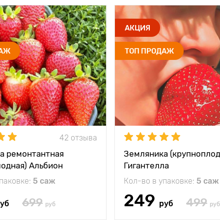
АКЦИЯ
ДАЖ
ТОП ПРОДАЖ
42 отзыва
а ремонтантная
Земляника (крупноплод
лодная) Альбион
Гигантелла
упаковке:
5 саж
Кол-во в упаковке:
5 саж
249
699
499
уб
руб
руб
руб