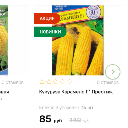
АКЦИЯ
НОВИНКИ
0 отзывов
0 отзывов
овая
Кукуруза Карамело F1 Престиж
к
Кол-во в упаковке:
15 шт
85
140
руб
руб