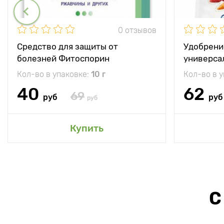
0 отзывов
Средство для защиты от
Удобрени
болезней Фитоспорин
универса
Кол-во в упаковке:
10 г
Кол-во в 
40
62
69
руб
руб
руб
Купить
С