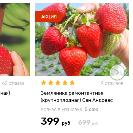
АКЦИЯ
62 отзыва
9 отзывов
ная)
Земляника ремонтантная
(крупноплодная) Сан Андреас
Кол-во в упаковке:
5 саж
399
699
руб
руб