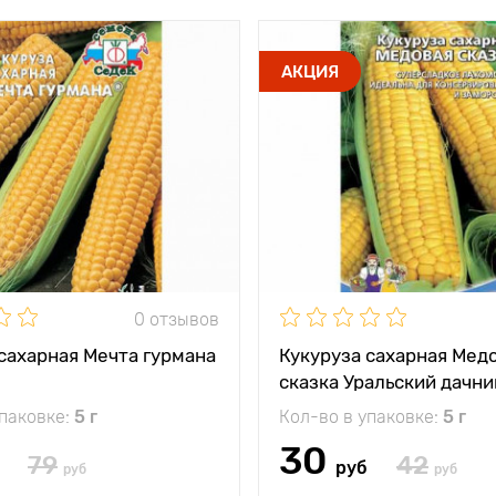
АКЦИЯ
0 отзывов
сахарная Мечта гурмана
Кукуруза сахарная Мед
сказка Уральский дачни
упаковке:
5 г
Кол-во в упаковке:
5 г
30
79
42
руб
руб
руб