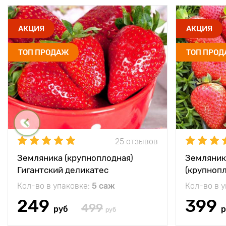
АКЦИЯ
АКЦИЯ
ТОП ПРОДАЖ
ТОП ПРО
25 отзывов
Земляника (крупноплодная)
Земляник
Гигантский деликатес
(крупноп
Кол-во в упаковке:
5 саж
Кол-во в 
249
399
499
руб
р
руб