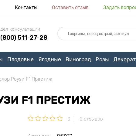
я
Контакты
Оставить отзыв
Задать вопро
дел консультации
 (800) 511-27-28
ы
Плодовые
Ягодные
Виноград
Розы
Декорат
олор Роузи F1 Престиж
УЗИ F1 ПРЕСТИЖ
0
0 отзывов