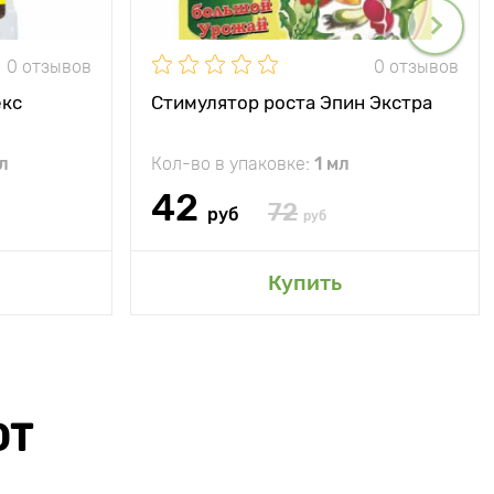
0 отзывов
0 отзывов
екс
Стимулятор роста Эпин Экстра
л
Кол-во в упаковке:
1 мл
42
72
руб
руб
Купить
ЮТ