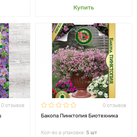
сад
Добавить в мой сад
Купить
30 - 60 см
Высота растения
45 - 60 см
20 х 20 см
Растояние между
20 х 20 см
растениями
ечное место
Местоположение
солнечное место
однолетник
Морозостойкость
однолетник
 озеленения
Применение
для озеленения
балконов и
балконов и
опокровный
почвопокровный
олетник для
однолетник для
0 отзывов
0 отзывов
йских горок
альпийских горок
ш
Бакопа Пинктопия Биотехника
ный каскад
Особенности
образует сплошной
цветов
цветущий шар
Кол-во в упаковке:
5 шт