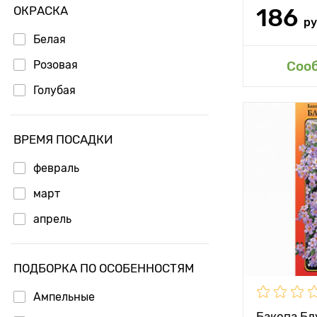
ОКРАСКА
186
р
Белая
Доб
Розовая
Соо
Голубая
Высота рас
ВРЕМЯ ПОСАДКИ
Растояние 
февраль
растениям
март
Местополо
апрель
Особенност
ПОДБОРКА ПО ОСОБЕННОСТЯМ
Ампельные
Бакопа Бл