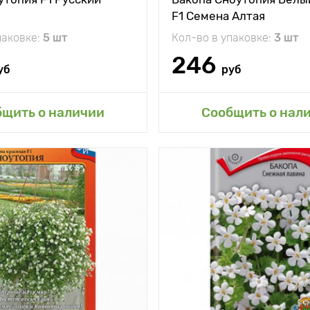
F1 Семена Алтая
паковке:
5 шт
Кол-во в упаковке:
3 шт
246
уб
руб
авить в мой сад
бщить о наличии
Сообщить о нал
тения
60 см
между
30 х 30 см
и
жение
солнечное место
и
Белоснежное чудо