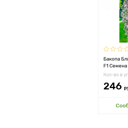
Бакопа Бл
F1 Семена
Кол-во в у
246
р
Соо