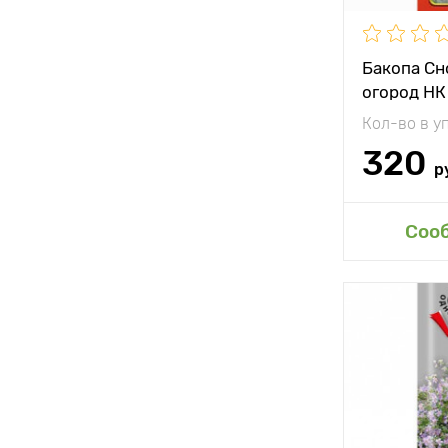
Бакопа Сн
огород НК
Кол-во в у
320
р
Доб
Соо