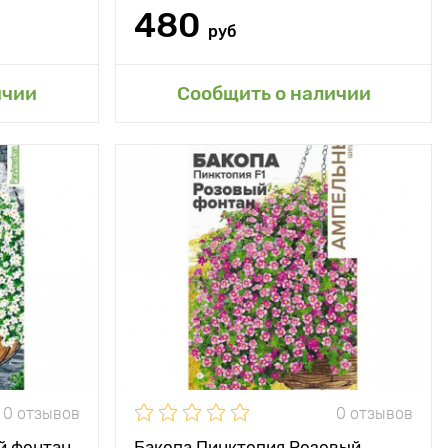
480
руб
сад
Добавить в мой сад
ичии
Сообщить о наличии
0 отзывов
0 отзывов
й фонтан
Бакопа Пинктопия Розовый