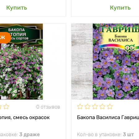
авить в мой сад
Добавить в мой 
Купить
Купить
тения
15 см
Высота растения
АЖ
между
30 х 30 см
Растояние между
и
растениями
жение
солнечное место
Местоположение
солн
и
Обильное и
Морозостойкость
продолжительное
цветение
Применение
для
почв
одн
0 отзывов
альпи
опия, смесь окрасок
Бакопа Василиса Гаври
Особенности
роскош
паковке:
3 драже
Кол-во в упаковке:
3 шт