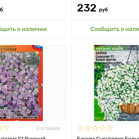
232
уб
руб
авить в мой сад
Добавить в мой 
бщить о наличии
Сообщить о нал
тения
до 60 см
между
30 х 30 см
и
жение
солнечное место
и
Очень обильное
цветение
0 отзывов
утопия F1 Русский
Бакопа Сноутопия Белы