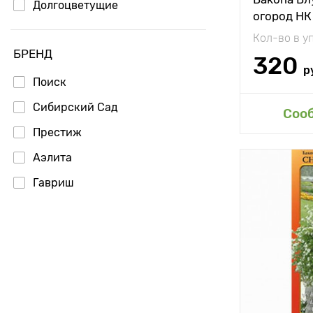
Долгоцветущие
огород НК
Кол-во в у
БРЕНД
320
р
Поиск
Сибирский Сад
Доб
Соо
Престиж
Аэлита
Высота рас
Гавриш
Растояние 
растениям
Местополо
Особенност