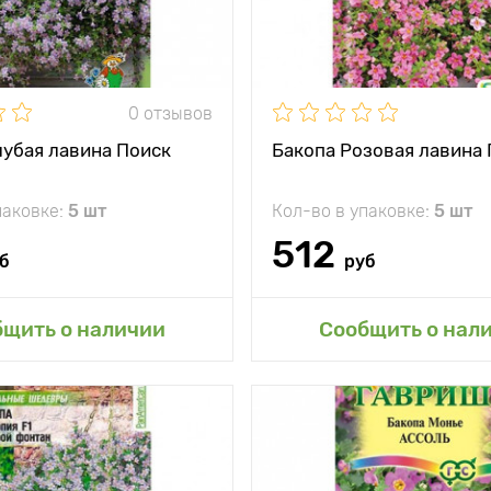
0 отзывов
лубая лавина Поиск
Бакопа Розовая лавина
паковке:
5 шт
Кол-во в упаковке:
5 шт
512
б
руб
бщить о наличии
Сообщить о нал