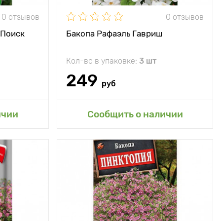
0 отзывов
0 отзывов
 Поиск
Бакопа Рафаэль Гавриш
Кол-во в упаковке:
3 шт
249
руб
ичии
Сообщить о наличии
Высота растения
40 - 60 см
Растояние между
30 х 30 см
растениями
Местоположение
солнечное место