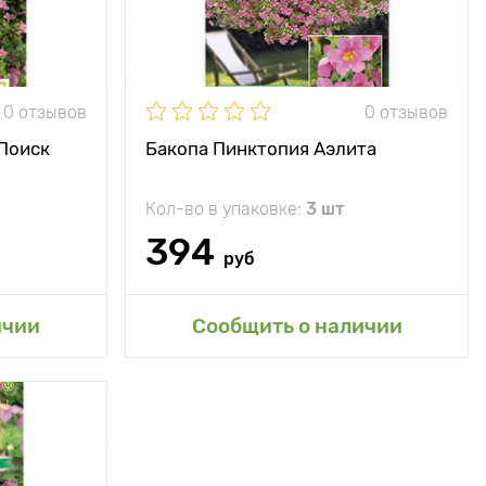
Особенности
Розовое изобилие
0 отзывов
0 отзывов
 Поиск
Бакопа Пинктопия Аэлита
Кол-во в упаковке:
3 шт
394
руб
Добавить в мой сад
ичии
Сообщить о наличии