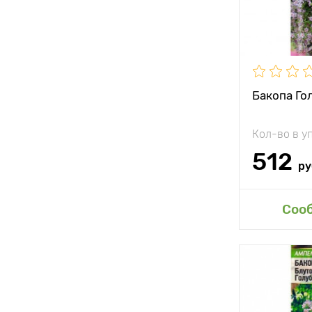
Бакопа Го
Кол-во в у
512
ру
Соо