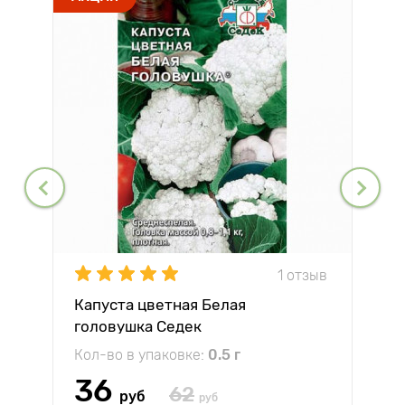
1 отзыв
Капуста цветная Белая
головушка Седек
Кол-во в упаковке:
0.5 г
36
62
руб
руб