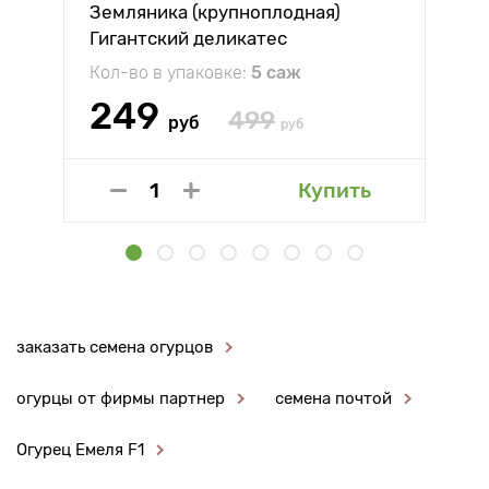
Земляника (крупноплодная)
Гигантский деликатес
Кол-во в упаковке:
5 саж
249
499
руб
руб
Купить
заказать семена огурцов
огурцы от фирмы партнер
семена почтой
Огурец Емеля F1