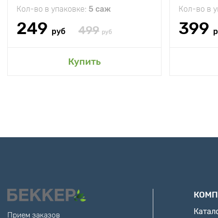
Кол-во в упаковке:
5 саж
Кол-во в 
249
399
499
руб
р
руб
Купить
КОМП
Катал
Прием заказов