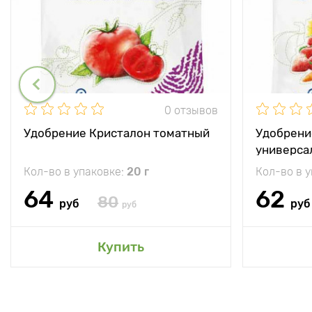
0 отзывов
Удобрение Кристалон томатный
Удобрени
универса
Кол-во в упаковке:
20 г
Кол-во в 
64
62
80
руб
руб
руб
Купить