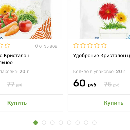
0 отзывов
е Кристалон
Удобрение Кристалон 
льное
упаковке:
20 г
Кол-во в упаковке:
20 г
60
77
75
руб
руб
руб
Купить
Купить