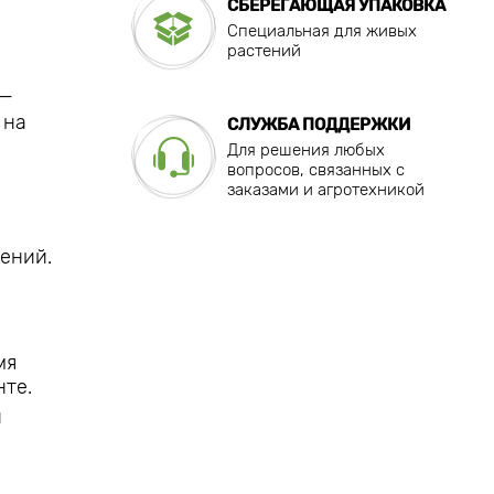
СБЕРЕГАЮЩАЯ УПАКОВКА
Специальная для живых
растений
 —
 на
СЛУЖБА ПОДДЕРЖКИ
Для решения любых
вопросов, связанных с
заказами и агротехникой
тений.
мя
нте.
и