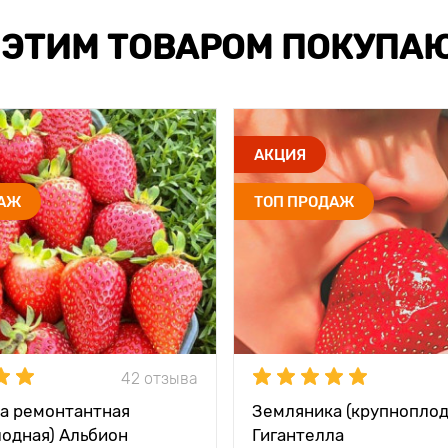
 ЭТИМ ТОВАРОМ ПОКУПА
АКЦИЯ
ДАЖ
ТОП ПРОДАЖ
42 отзыва
а ремонтантная
Земляника (крупноплод
лодная) Альбион
Гигантелла