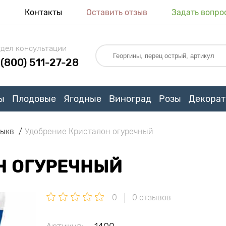
я
Контакты
Оставить отзыв
Задать вопро
дел консультации
 (800) 511-27-28
ы
Плодовые
Ягодные
Виноград
Розы
Декорат
тыкв
Удобрение Кристалон огуречный
Н ОГУРЕЧНЫЙ
0
0 отзывов