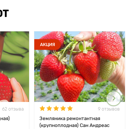
ЮТ
АКЦИЯ
62 отзыва
9 отзывов
ная)
Земляника ремонтантная
(крупноплодная) Сан Андреас