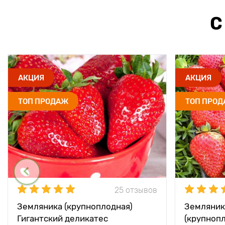
С
АКЦИЯ
АКЦИЯ
ТОП ПРОДАЖ
ТОП ПРО
25 отзывов
Земляника (крупноплодная)
Земляник
Гигантский деликатес
(крупноп