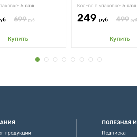
упаковке:
5 саж
Кол-во в упаковке:
5 саж
249
699
499
уб
руб
руб
руб
Купить
Купить
АНИЯ
ПОЛЕЗНАЯ 
ог продукции
Подписка