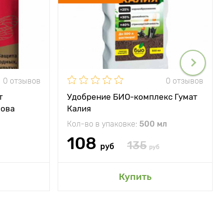
0 отзывов
0 отзывов
т
Удобрение БИО-комплекс Гумат
Нова
Калия
Кол-во в упаковке:
500 мл
108
135
руб
руб
Купить