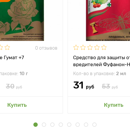
0 отзывов
е Гумат +7
Средство для защиты о
вредителей Фуфанон-
упаковке:
10 г
Кол-во в упаковке:
2 мл
31
30
53
руб
руб
руб
Купить
Купить