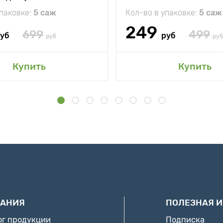
упаковке:
5 саж
Кол-во в упаковке:
5 саж
249
699
499
уб
руб
руб
руб
Купить
Купить
АНИЯ
ПОЛЕЗНАЯ 
ог продукции
Подписка