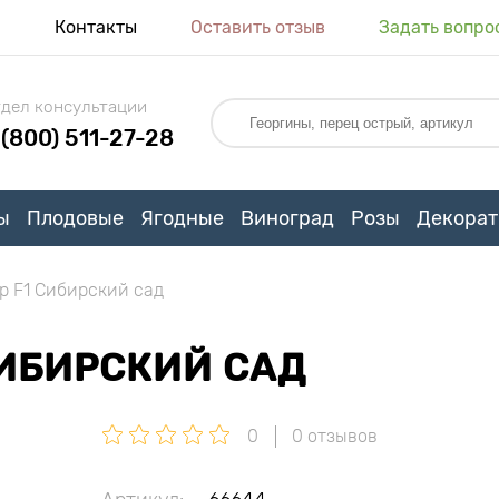
я
Контакты
Оставить отзыв
Задать вопро
дел консультации
 (800) 511-27-28
ы
Плодовые
Ягодные
Виноград
Розы
Декорат
р F1 Сибирский сад
СИБИРСКИЙ САД
0
0 отзывов