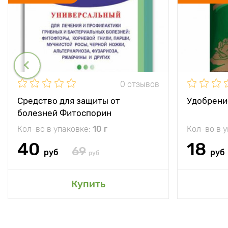
0 отзывов
Средство для защиты от
Удобрени
болезней Фитоспорин
Кол-во в упаковке:
10 г
Кол-во в 
40
18
69
руб
руб
руб
Купить