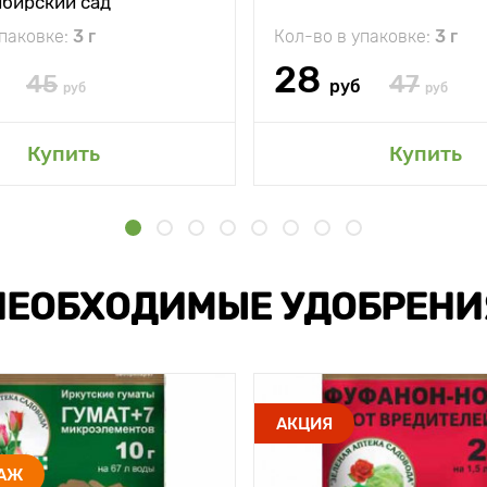
ибирский сад
упаковке:
3 г
Кол-во в упаковке:
3 г
28
45
47
руб
руб
руб
Купить
Купить
НЕОБХОДИМЫЕ УДОБРЕНИ
АКЦИЯ
ДАЖ