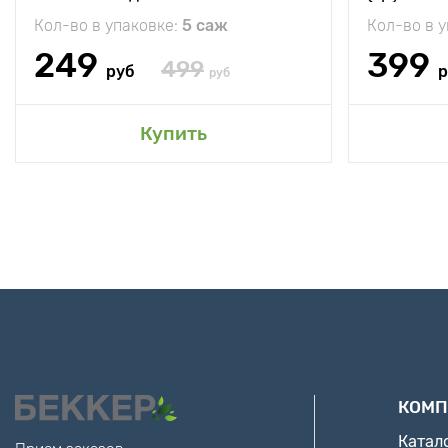
Кол-во в упаковке:
5 саж
Кол-во в 
249
399
499
руб
р
руб
Купить
КОМП
Катал