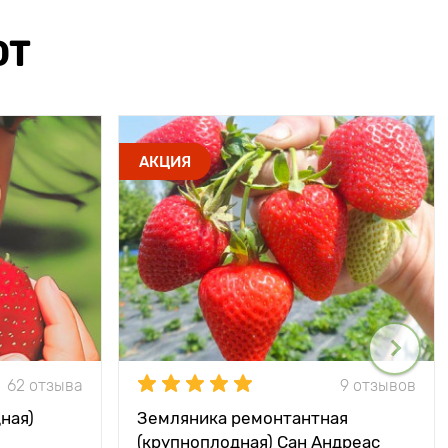
ЮТ
АКЦИЯ
62 отзыва
9 отзывов
ная)
Земляника ремонтантная
(крупноплодная) Сан Андреас