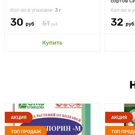
сортов С
Кол-во в упаковке:
3 г
Кол-во в 
30
32
51
руб
руб
руб
Купить
АКЦИЯ
АКЦИЯ
ТОП ПРОДАЖ
ТОП ПРО