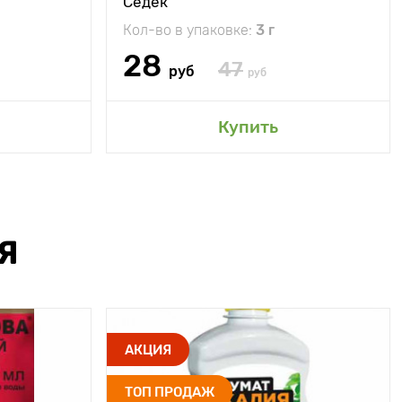
Седек
Кол-во в упаковке:
3 г
28
47
руб
руб
Купить
Я
АКЦИЯ
ТОП ПРОДАЖ