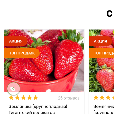
С
АКЦИЯ
АКЦИЯ
ТОП ПРОДАЖ
ТОП ПРО
25 отзывов
Земляника (крупноплодная)
Земляник
Гигантский деликатес
(крупноп