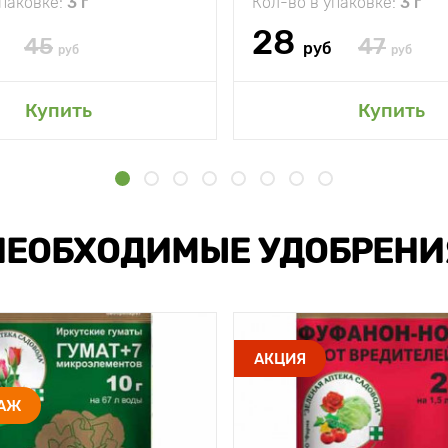
упаковке:
3 г
Кол-во в упаковке:
3 г
28
45
47
руб
руб
руб
Купить
Купить
НЕОБХОДИМЫЕ УДОБРЕНИ
АКЦИЯ
ДАЖ