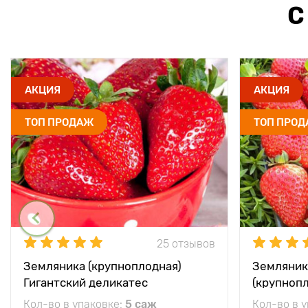
С
АКЦИЯ
АКЦИЯ
ТОП ПРОДАЖ
ТОП ПРО
25 отзывов
Земляника (крупноплодная)
Земляник
Гигантский деликатес
(крупноп
Кол-во в упаковке:
5 саж
Кол-во в 