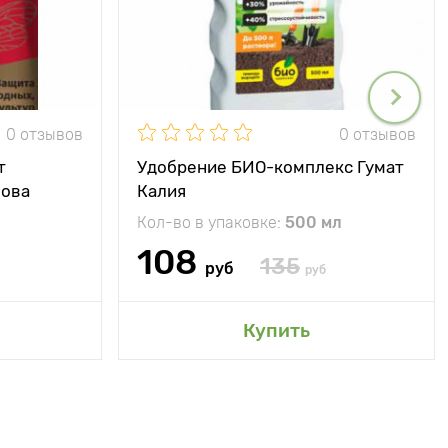
0 отзывов
0 отзывов
т
Удобрение БИО-комплекс Гумат
Нова
Калия
Кол-во в упаковке:
500 мл
108
135
руб
руб
Купить