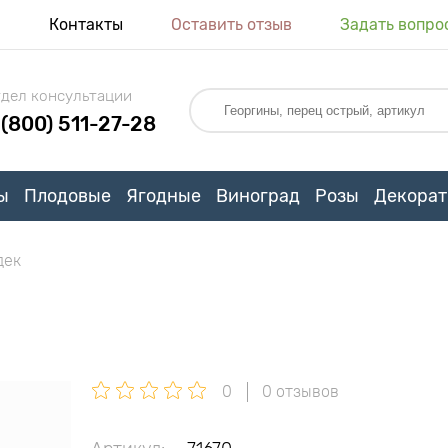
я
Контакты
Оставить отзыв
Задать вопро
дел консультации
 (800) 511-27-28
ы
Плодовые
Ягодные
Виноград
Розы
Декорат
дек
0
0 отзывов