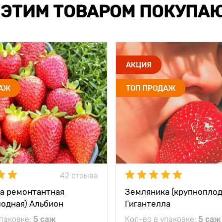
 ЭТИМ ТОВАРОМ ПОКУПА
АКЦИЯ
ДАЖ
ТОП ПРОДАЖ
42 отзыва
а ремонтантная
Земляника (крупноплод
лодная) Альбион
Гигантелла
упаковке:
5 саж
Кол-во в упаковке:
5 саж