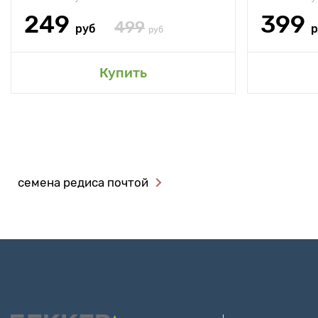
249
399
499
руб
р
руб
Купить
семена редиса почтой