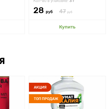
Кол-во в упаковке:
3 г
28
47
руб
руб
Купить
Я
АКЦИЯ
ТОП ПРОДАЖ