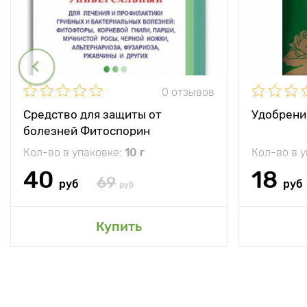
0 отзывов
Средство для защиты от
Удобрени
болезней Фитоспорин
Кол-во в упаковке:
10 г
Кол-во в 
40
18
69
руб
руб
руб
Купить