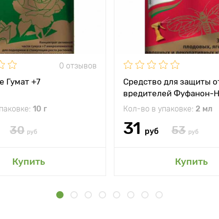
0 отзывов
е Гумат +7
Средство для защиты о
вредителей Фуфанон-
упаковке:
10 г
Кол-во в упаковке:
2 мл
31
30
53
руб
руб
руб
Купить
Купить