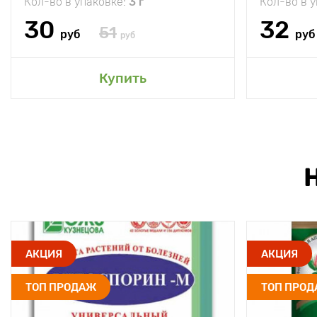
Кол-во в упаковке:
3 г
Кол-во в 
30
32
51
руб
руб
руб
Купить
АКЦИЯ
АКЦИЯ
ТОП ПРОДАЖ
ТОП ПРО