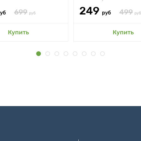
249
699
499
уб
руб
руб
руб
Купить
Купить