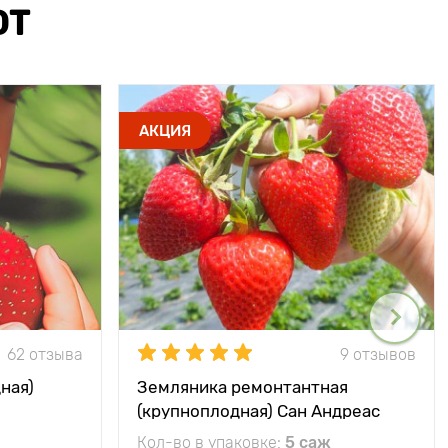
ЮТ
АКЦИЯ
62 отзыва
9 отзывов
ная)
Земляника ремонтантная
(крупноплодная) Сан Андреас
Кол-во в упаковке:
5 саж