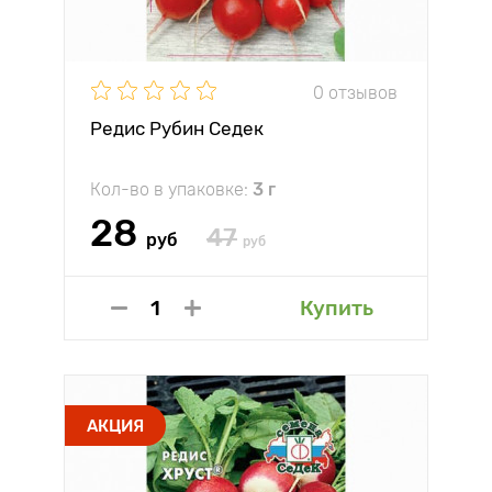
0 отзывов
Редис Рубин Седек
Кол-во в упаковке:
3 г
28
47
руб
руб
Купить
АКЦИЯ