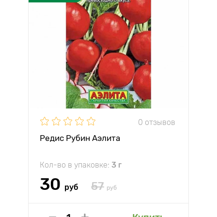
0 отзывов
Редис Рубин Аэлита
Кол-во в упаковке:
3 г
30
57
руб
руб