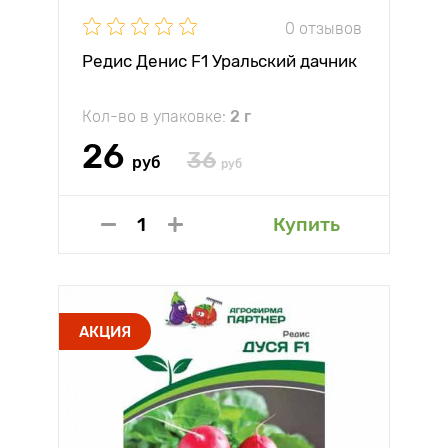
0 отзывов
Редис Денис F1 Уральский дачник
Кол-во в упаковке:
2 г
26
36
руб
руб
Купить
АКЦИЯ