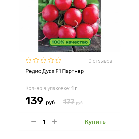
0 отзывов
Редис Дуся F1 Партнер
Кол-во в упаковке:
1 г
139
177
руб
руб
Купить