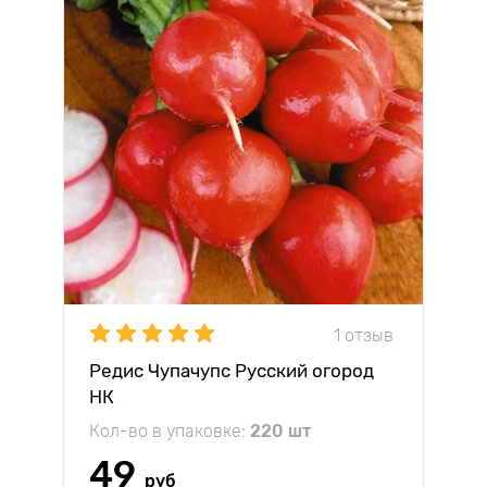
1 отзыв
Редис Чупачупс Русский огород
НК
Кол-во в упаковке:
220 шт
49
руб