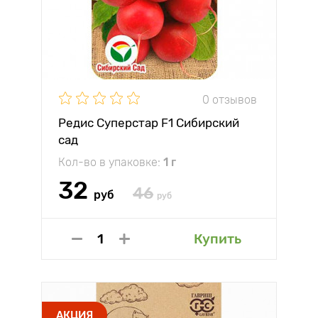
0 отзывов
Редис Суперстар F1 Сибирский
сад
Кол-во в упаковке:
1 г
32
46
руб
руб
Купить
АКЦИЯ