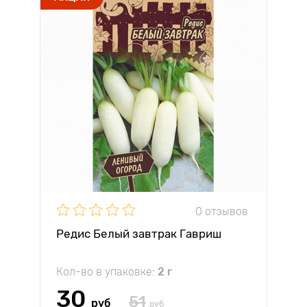
0 отзывов
Редис Белый завтрак Гавриш
Кол-во в упаковке:
2 г
30
51
руб
руб