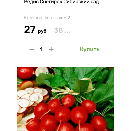
Редис Снегирек Сибирский сад
Кол-во в упаковке:
2 г
27
38
руб
руб
Купить