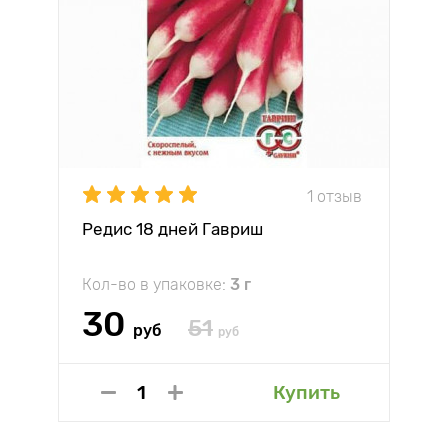
1 отзыв
Редис 18 дней Гавриш
Кол-во в упаковке:
3 г
30
51
руб
руб
Купить