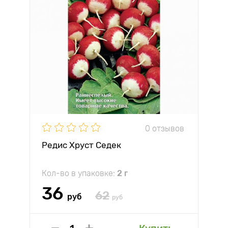
0 отзывов
Редис Хруст Седек
Кол-во в упаковке:
2 г
36
62
руб
руб