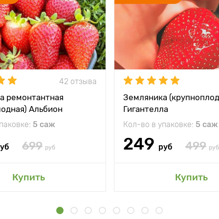
42 отзыва
а ремонтантная
Земляника (крупноплод
лодная) Альбион
Гигантелла
упаковке:
5 саж
Кол-во в упаковке:
5 саж
249
699
499
уб
руб
руб
руб
Купить
Купить