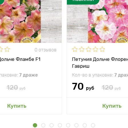
0 отзывов
Дольче Фламбе F1
Петуния Дольче Флорен
Гавриш
упаковке:
7 драже
Кол-во в упаковке:
7 дра
70
120
120
руб
руб
руб
Купить
Купить