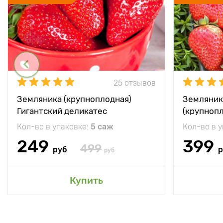
25 отзывов
Земляника (крупноплодная)
Земляник
Гигантский деликатес
(крупноп
Кол-во в упаковке:
5 саж
Кол-во в 
249
399
499
руб
р
руб
Купить