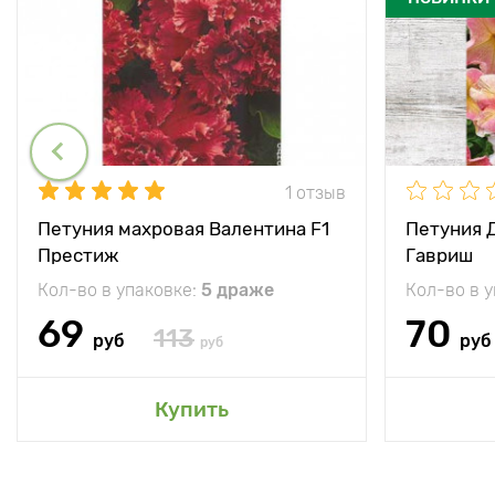
1 отзыв
Петуния махровая Валентина F1
Петуния 
Престиж
Гавриш
Кол-во в упаковке:
5 драже
Кол-во в 
69
70
113
руб
руб
руб
Купить