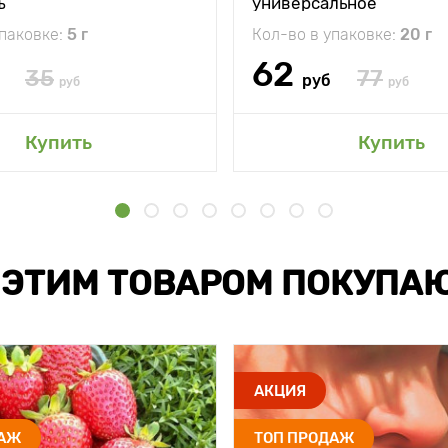
ъ
универсальное
упаковке:
5 г
Кол-во в упаковке:
20 г
62
35
77
руб
руб
руб
Купить
Купить
 ЭТИМ ТОВАРОМ ПОКУПА
АКЦИЯ
ДАЖ
ТОП ПРОДАЖ