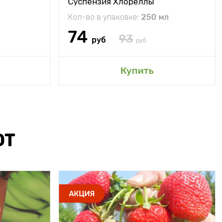
Суспензия Хлореллы
Кол-во в упаковке:
250 мл
74
93
руб
руб
Купить
ЮТ
АКЦИЯ