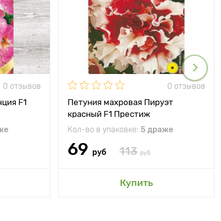
0 отзывов
0 отзывов
ция F1
Петуния махровая Пируэт
красный F1 Престиж
же
Кол-во в упаковке:
5 драже
69
113
руб
руб
Купить