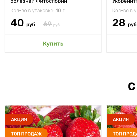
болезней Фитоспорин
Укоренит
Кол-во в упаковке:
10 г
Кол-во в 
40
28
69
руб
руб
руб
Купить
С
АКЦИЯ
АКЦИЯ
ТОП ПРОДАЖ
ТОП ПРО