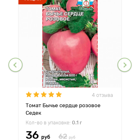
4 отзыва
Томат Бычье сердце розовое
Седек
Кол-во в упаковке:
0.1 г
36
62
руб
руб