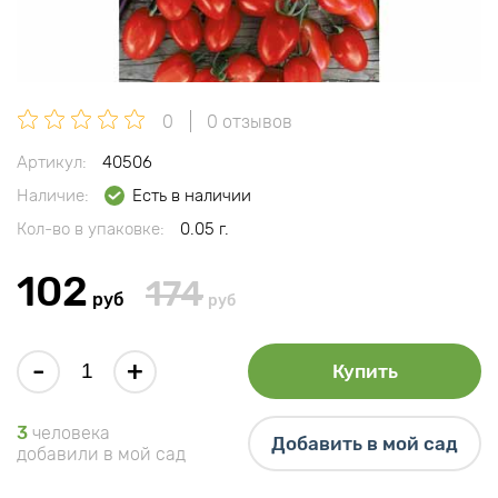
0
0 отзывов
Артикул:
40506
Наличие:
Есть в наличии
Кол-во в упаковке:
0.05 г.
102
174
руб
руб
-
+
Купить
3
человека
Добавить в мой сад
добавили в мой сад