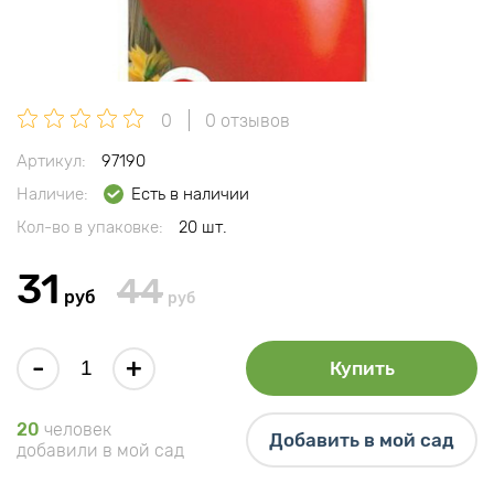
0
0 отзывов
Артикул:
97190
Наличие:
Есть в наличии
Кол-во в упаковке:
20 шт.
31
44
руб
руб
-
+
Купить
20
человек
Добавить в мой сад
добавили в мой сад