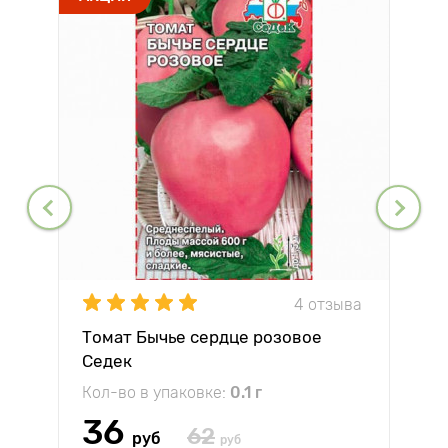
4 отзыва
Томат Бычье сердце розовое
Седек
Кол-во в упаковке:
0.1 г
36
62
руб
руб