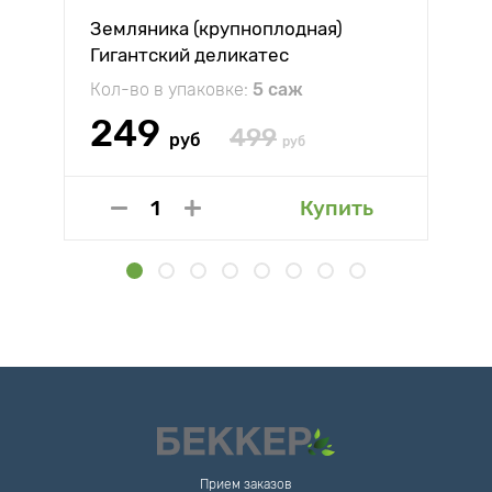
Земляника (крупноплодная)
Гигантский деликатес
Кол-во в упаковке:
5 саж
249
499
руб
руб
Купить
Прием заказов