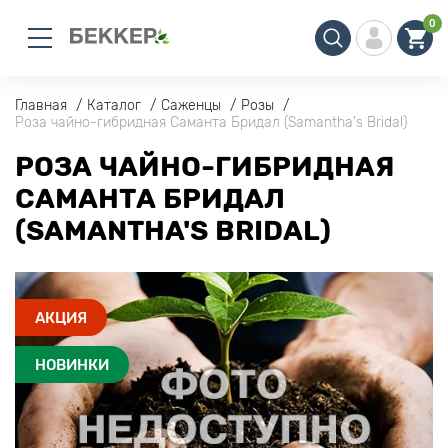
0
Главная
Каталог
Саженцы
Розы
Роза чайно-гибридная Саманта Бридал (Samantha's Bridal)
РОЗА ЧАЙНО-ГИБРИДНАЯ
САМАНТА БРИДАЛ
(SAMANTHA'S BRIDAL)
АКЦИЯ
НОВИНКИ