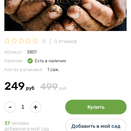
0
0 отзывов
Артикул:
3801
Наличие:
Есть в наличии
Кол-во в упаковке:
1 саж.
249
499
руб
руб
-
+
Купить
37
человек
Добавить в мой сад
добавили в мой сад