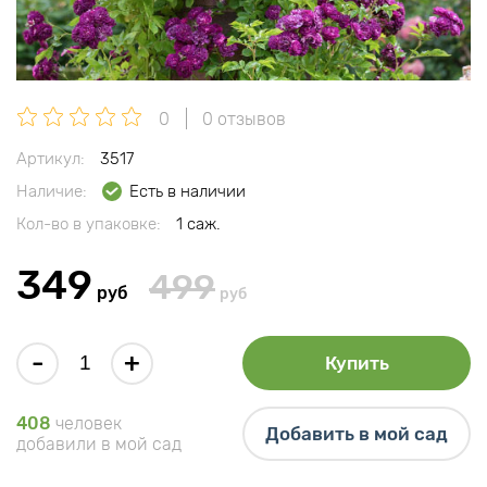
0
0 отзывов
Артикул:
3517
Наличие:
Есть в наличии
Кол-во в упаковке:
1 саж.
349
499
руб
руб
-
+
Купить
408
человек
Добавить в мой сад
добавили в мой сад