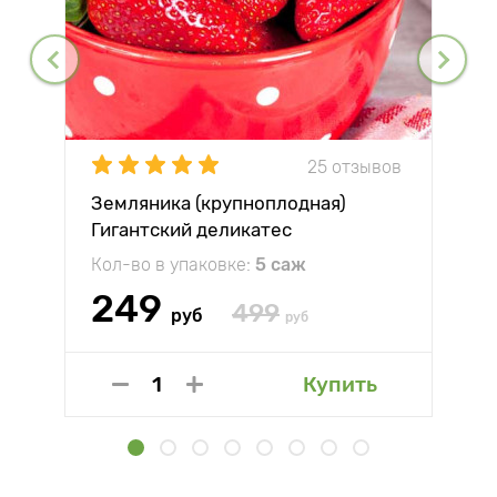
25 отзывов
Земляника (крупноплодная)
Гигантский деликатес
Кол-во в упаковке:
5 саж
249
499
руб
руб
Купить