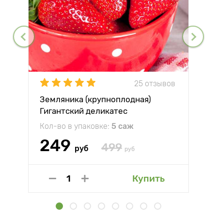
25 отзывов
Земляника (крупноплодная)
Гигантский деликатес
Кол-во в упаковке:
5 саж
249
499
руб
руб
Купить