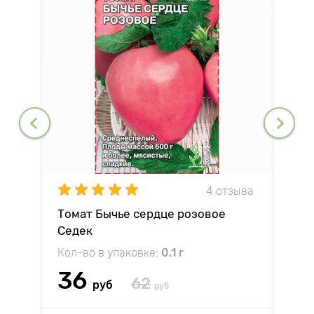
4 отзыва
Томат Бычье сердце розовое
Седек
Кол-во в упаковке:
0.1 г
36
62
руб
руб