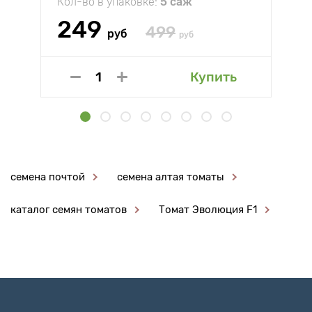
Кол-во в упаковке:
5 саж
249
499
руб
руб
Купить
семена почтой
семена алтая томаты
каталог семян томатов
Томат Эволюция F1