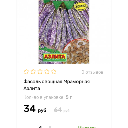
0 отзывов
Фасоль овощная Мраморная
Аэлита
Кол-во в упаковке:
5 г
34
64
руб
руб