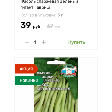
Фасоль спаржевая Зеленый
гигант Гавриш
Кол-во в упаковке:
5 г
39
67
руб
руб
Купить
АКЦИЯ
НОВИНКИ