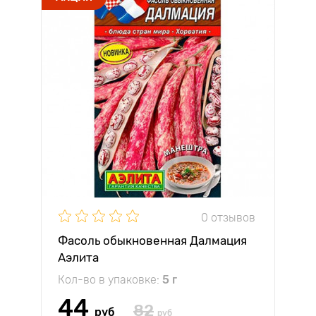
0 отзывов
Фасоль обыкновенная Далмация
Аэлита
Кол-во в упаковке:
5 г
44
82
руб
руб