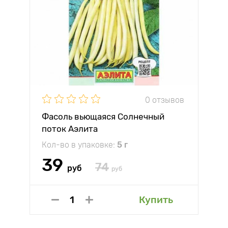
0 отзывов
Фасоль вьющаяся Солнечный
поток Аэлита
Кол-во в упаковке:
5 г
39
74
руб
руб
Купить