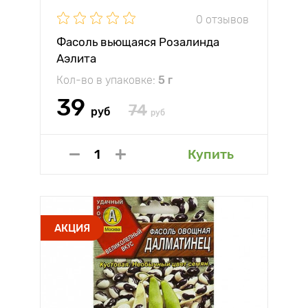
0 отзывов
Фасоль вьющаяся Розалинда
Аэлита
Кол-во в упаковке:
5 г
39
74
руб
руб
Купить
АКЦИЯ