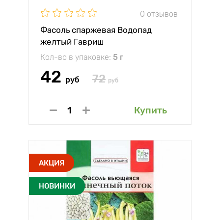
0 отзывов
Фасоль спаржевая Водопад
желтый Гавриш
Кол-во в упаковке:
5 г
42
72
руб
руб
Купить
АКЦИЯ
НОВИНКИ