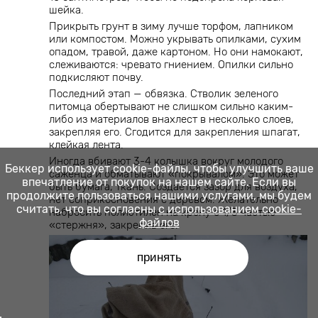
шейка.
Прикрыть грунт в зиму лучше торфом, лапником
или компостом. Можно укрывать опилками, сухим
опадом, травой, даже картоном. Но они намокают,
слеживаются: чревато гниением. Опилки сильно
подкисляют почву.
Последний этап — обвязка. Стволик зеленого
питомца обертывают не слишком сильно каким-
либо из материалов внахлест в несколько слоев,
закрепляя его. Сгодится для закрепления шпагат,
клейкая лента.
Иногда вбивают 3-4 колышка вокруг молодого
Беккер использует cookie-файлы, чтобы улучшить ваше
саженца и обматывают «покрывалом». Это может
впечатление от покупок на нашем сайте. Если вы
быть бумага, ткань. Создается зазор для воздуха,
продолжите пользоваться нашими услугами, мы будем
нет соприкосновения с деревом. Желательно
считать, что вы согласны
с использованием cookie-
набросить полиэтилен на крону с 1/3 частью
файлов
«стержня», закрепив его.
принять