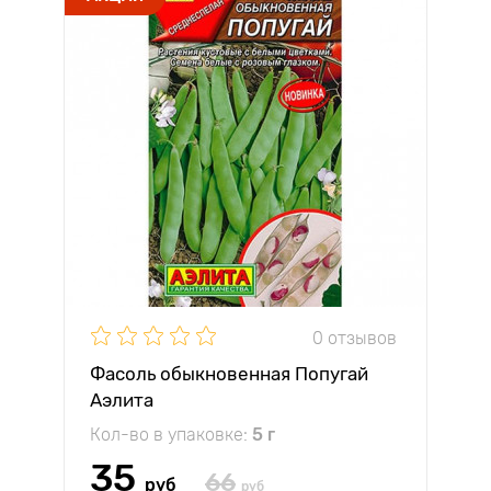
0 отзывов
Фасоль обыкновенная Попугай
Аэлита
Кол-во в упаковке:
5 г
35
66
руб
руб