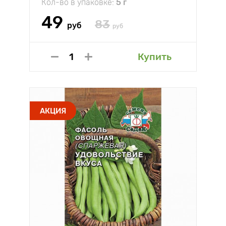
Кол-во в упаковке:
5 г
49
83
руб
руб
Купить
АКЦИЯ