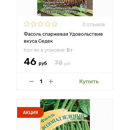
0 отзывов
Фасоль спаржевая Удовольствие
вкуса Седек
Кол-во в упаковке:
5 г
46
78
руб
руб
Купить
АКЦИЯ