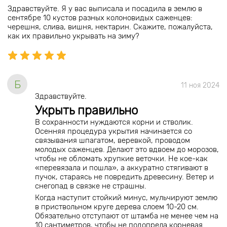
Здравствуйте. Я у вас выписала и посадила в землю в
сентябре 10 кустов разных колоновидых саженцев:
черешня, слива, вишня, нектарин. Скажите, пожалуйста,
как их правильно укрывать на зиму?
Б
11 ноя 2024
Здравствуйте.
Укрыть правильно
В сохранности нуждаются корни и стволик.
Осенняя процедура укрытия начинается со
связывания шпагатом, веревкой, проводом
молодых саженцев. Делают это вдвоем до морозов,
чтобы не обломать хрупкие веточки. Не кое-как
«перевязала и пошла», а аккуратно стягивают в
пучок, стараясь не повредить древесину. Ветер и
снегопад в связке не страшны.
Когда наступит стойкий минус, мульчируют землю
в приствольном круге дерева слоем 10-20 см.
Обязательно отступают от штамба не менее чем на
10 сантиметров, чтобы не подопрела корневая