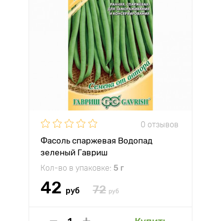
0 отзывов
Фасоль спаржевая Водопад
зеленый Гавриш
Кол-во в упаковке:
5 г
42
72
руб
руб