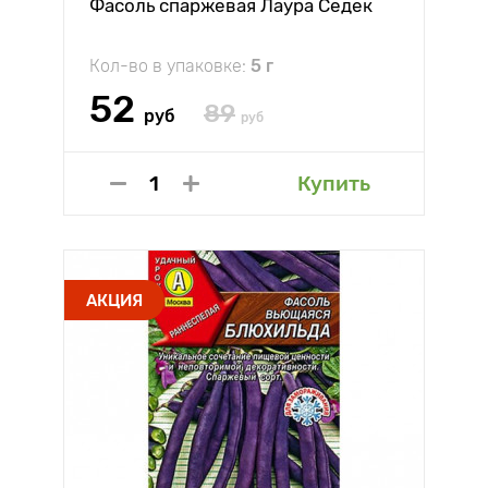
Фасоль спаржевая Лаура Седек
Кол-во в упаковке:
5 г
52
89
руб
руб
Купить
АКЦИЯ