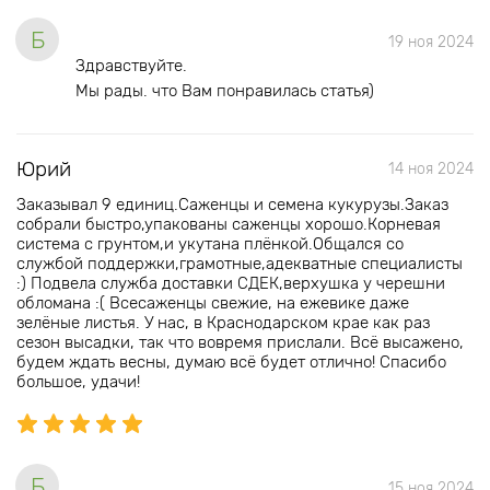
Б
19 ноя 2024
Здравствуйте.
Мы рады. что Вам понравилась статья)
Юрий
14 ноя 2024
Заказывал 9 единиц.Саженцы и семена кукурузы.Заказ
собрали быстро,упакованы саженцы хорошо.Корневая
система с грунтом,и укутана плёнкой.Общался со
службой поддержки,грамотные,адекватные специалисты
:) Подвела служба доставки СДЕК,верхушка у черешни
обломана :( Всесаженцы свежие, на ежевике даже
зелёные листья. У нас, в Краснодарском крае как раз
сезон высадки, так что вовремя прислали. Всё высажено,
будем ждать весны, думаю всё будет отлично! Спасибо
большое, удачи!
Б
15 ноя 2024