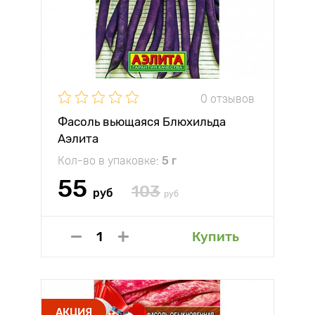
0 отзывов
Фасоль вьющаяся Блюхильда
Аэлита
Кол-во в упаковке:
5 г
55
103
руб
руб
Купить
АКЦИЯ