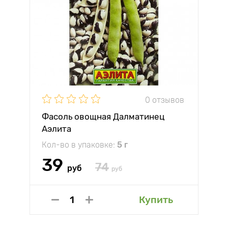
0 отзывов
Фасоль овощная Далматинец
Аэлита
Кол-во в упаковке:
5 г
39
74
руб
руб
Купить