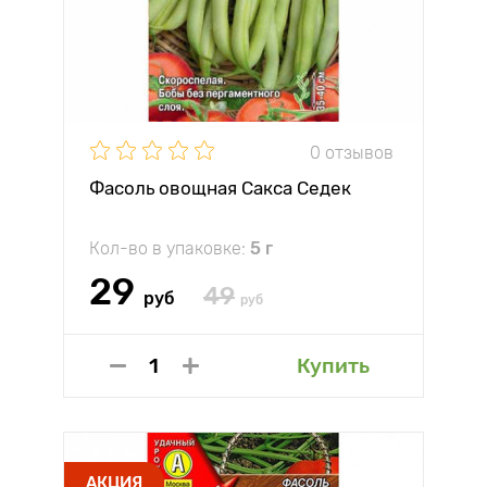
0 отзывов
Фасоль овощная Сакса Седек
Кол-во в упаковке:
5 г
29
49
руб
руб
Купить
АКЦИЯ