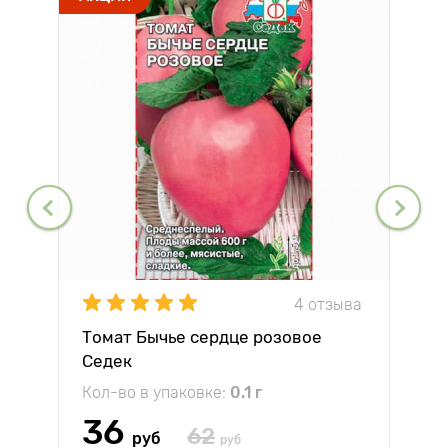
4 отзыва
Томат Бычье сердце розовое
Седек
Кол-во в упаковке:
0.1 г
36
62
руб
руб