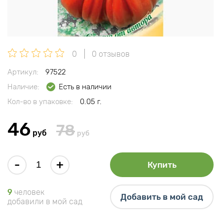
0
0 отзывов
Артикул:
97522
Наличие:
Есть в наличии
Кол-во в упаковке:
0.05 г.
46
78
руб
руб
-
+
Купить
9
человек
Добавить в мой сад
добавили в мой сад