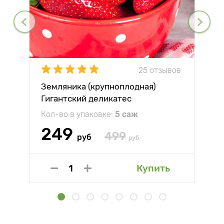
25 отзывов
Земляника (крупноплодная)
Гигантский деликатес
Кол-во в упаковке:
5 саж
249
499
руб
руб
Купить