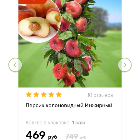
10 отзывов
Персик колоновидный Инжирный
Кол-во в упаковке:
1 саж
469
749
руб
руб