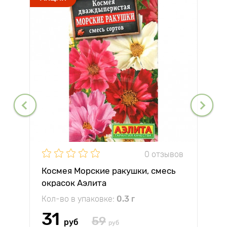
0 отзывов
Космея Морские ракушки, смесь
окрасок Аэлита
Кол-во в упаковке:
0.3 г
31
59
руб
руб