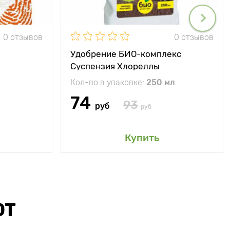
0 отзывов
0 отзывов
Удобрение БИО-комплекс
Суспензия Хлореллы
Кол-во в упаковке:
250 мл
74
93
руб
руб
Купить
ЮТ