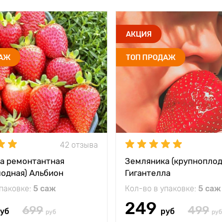
АКЦИЯ
ДАЖ
ТОП ПРОДАЖ
42 отзыва
а ремонтантная
Земляника (крупноплод
лодная) Альбион
Гигантелла
упаковке:
5 саж
Кол-во в упаковке:
5 саж
249
699
499
уб
руб
руб
руб