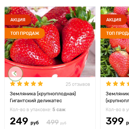
АКЦИЯ
АКЦИЯ
ТОП ПРОДАЖ
ТОП ПРО
25 отзывов
Земляника (крупноплодная)
Земляник
Гигантский деликатес
(крупноп
Кол-во в упаковке:
5 саж
Кол-во в 
249
399
499
руб
р
руб