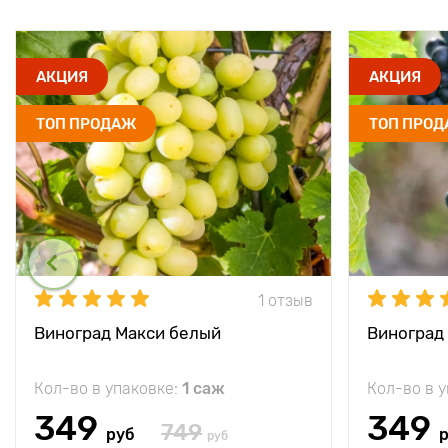
АКЦИЯ
АКЦИЯ
ТОП ПРОДАЖ
ТОП ПРО
1 отзыв
Виноград Макси белый
Виноград
Кол-во в упаковке:
1 саж
Кол-во в 
349
349
749
руб
руб