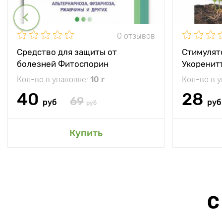
0 отзывов
Средство для защиты от
Стимулят
болезней Фитоспорин
Укоренит
Кол-во в упаковке:
10 г
Кол-во в 
40
28
69
руб
руб
руб
Купить
С