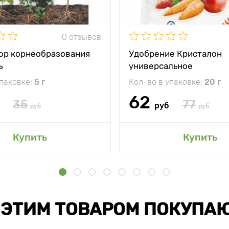
0 отзывов
ор корнеобразования
Удобрение Кристалон
ъ
универсальное
упаковке:
5 г
Кол-во в упаковке:
20 г
62
35
77
руб
руб
руб
Купить
Купить
 ЭТИМ ТОВАРОМ ПОКУПА