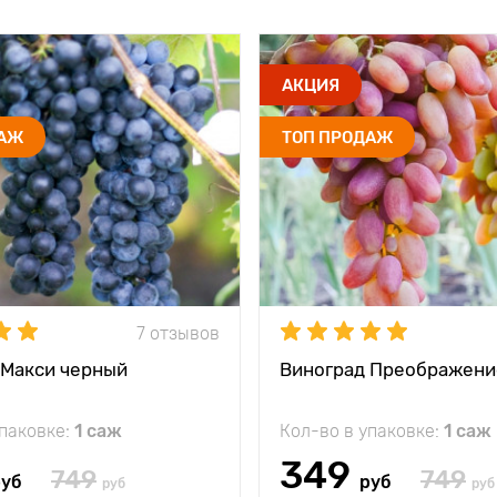
АКЦИЯ
ДАЖ
ТОП ПРОДАЖ
7 отзывов
 Макси черный
Виноград Преображени
упаковке:
1 саж
Кол-во в упаковке:
1 саж
349
749
749
руб
руб
руб
руб