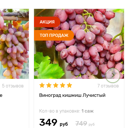
АКЦИЯ
ТОП ПРОДАЖ
5 отзывов
7 отзывов
е
Виноград кишмиш Лучистый
Кол-во в упаковке:
1 саж
349
749
руб
руб