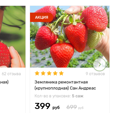
АКЦИЯ
62 отзыва
9 отзывов
ная)
Земляника ремонтантная
(крупноплодная) Сан Андреас
Кол-во в упаковке:
5 саж
399
699
руб
руб