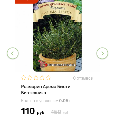
0 отзывов
Розмарин Арома Бьюти
Биотехника
Кол-во в упаковке:
0.05 г
110
150
руб
руб