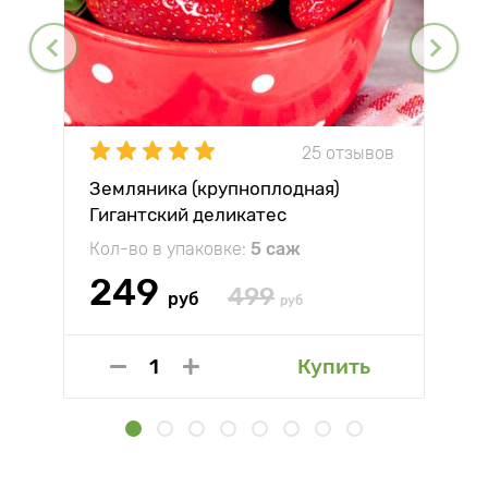
25 отзывов
Земляника (крупноплодная)
Гигантский деликатес
Кол-во в упаковке:
5 саж
249
499
руб
руб
Купить