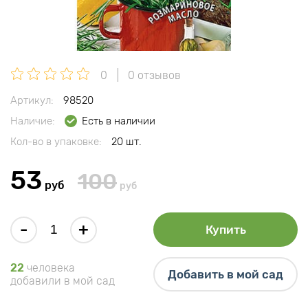
0
0 отзывов
Артикул:
98520
Наличие:
Есть в наличии
Кол-во в упаковке:
20 шт.
53
100
руб
руб
-
+
Купить
22
человека
Добавить в мой сад
добавили в мой сад