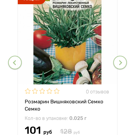
0 отзывов
Розмарин Вишняковский Семко
Семко
Кол-во в упаковке:
0.025 г
101
128
руб
руб