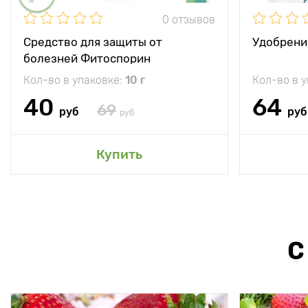
0 отзывов
Средство для защиты от
Удобрени
болезней Фитоспорин
Кол-во в упаковке:
10 г
Кол-во в 
40
64
69
руб
руб
руб
Купить
С