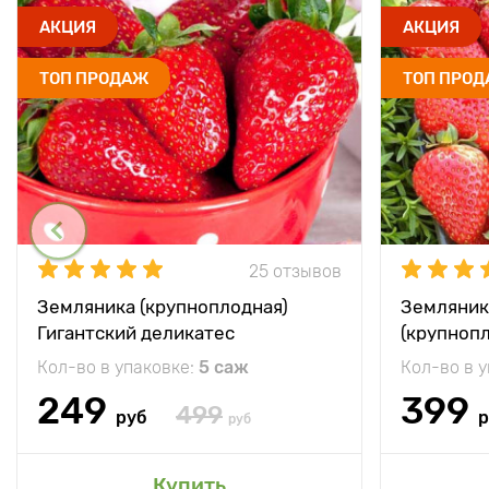
АКЦИЯ
АКЦИЯ
ТОП ПРОДАЖ
ТОП ПРО
25 отзывов
Земляника (крупноплодная)
Земляник
Гигантский деликатес
(крупноп
Кол-во в упаковке:
5 саж
Кол-во в 
249
399
499
руб
р
руб
Купить