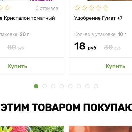
0 отзывов
е Кристалон томатный
Удобрение Гумат +7
упаковке:
20 г
Кол-во в упаковке:
10 г
18
80
30
руб
руб
руб
Купить
Купить
 ЭТИМ ТОВАРОМ ПОКУПА