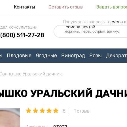
я
Контакты
Оставить отзыв
Задать вопро
Популярные запросы
семена п
семена почтой
дел консультации
 (800) 511-27-28
ы
Плодовые
Ягодные
Виноград
Розы
Декорат
 Солнышко Уральский дачник
ЫШКО УРАЛЬСКИЙ ДАЧН
5
1 отзыв