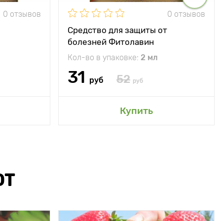
0 отзывов
0 отзывов
Средство для защиты от
болезней Фитолавин
Кол-во в упаковке:
2 мл
31
52
руб
руб
Купить
ЮТ