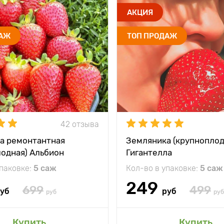
АКЦИЯ
ДАЖ
ТОП ПРОДАЖ
42 отзыва
а ремонтантная
Земляника (крупноплод
лодная) Альбион
Гигантелла
упаковке:
5 саж
Кол-во в упаковке:
5 саж
249
699
499
уб
руб
руб
руб
Купить
Купить