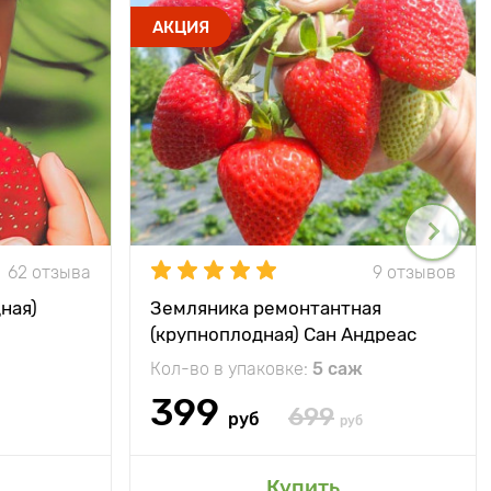
АКЦИЯ
62 отзыва
9 отзывов
ная)
Земляника ремонтантная
(крупноплодная) Сан Андреас
Кол-во в упаковке:
5 саж
399
699
руб
руб
Купить