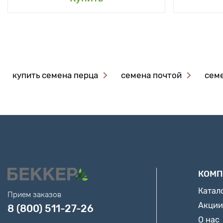
купить семена перца
семена почтой
семе
КОМП
Катал
Прием заказов
Акции
8 (800) 511-27-26
О нас