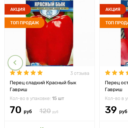
АКЦИЯ
АКЦИЯ
ТОП ПРОДАЖ
ТОП ПРО
3 отзыва
Перец сладкий Красный бык
Перец ос
Гавриш
Гавриш
Кол-во в упаковке:
15 шт
Кол-во в 
70
39
120
руб
руб
руб