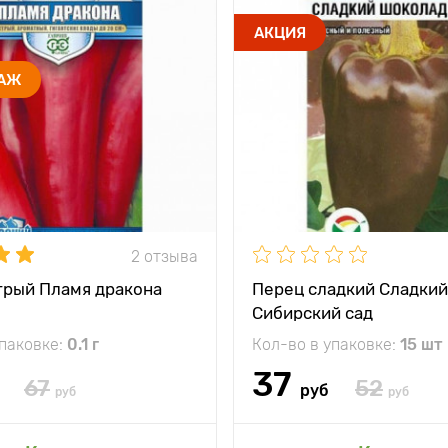
АКЦИЯ
ДАЖ
2 отзыва
трый Пламя дракона
Перец сладкий Сладки
Сибирский сад
упаковке:
0.1 г
Кол-во в упаковке:
15 шт
37
67
52
руб
руб
руб