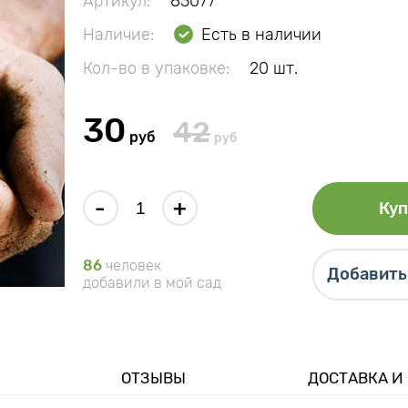
Артикул:
83077
Наличие:
Есть в наличии
Кол-во в упаковке:
20 шт.
30
42
руб
руб
-
+
Куп
86
человек
Добавить 
добавили в мой сад
ОТЗЫВЫ
ДОСТАВКА И