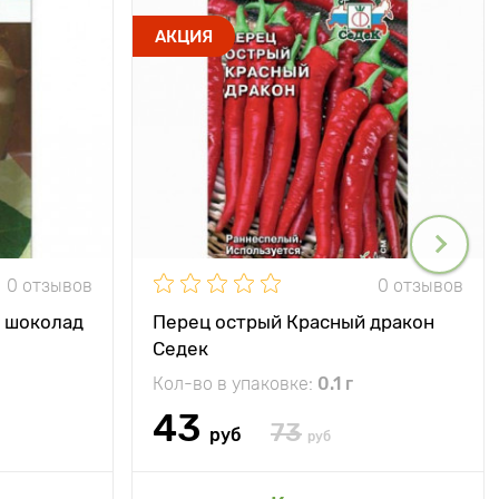
АКЦИЯ
0 отзывов
0 отзывов
й шоколад
Перец острый Красный дракон
Седек
Кол-во в упаковке:
0.1 г
43
73
руб
руб