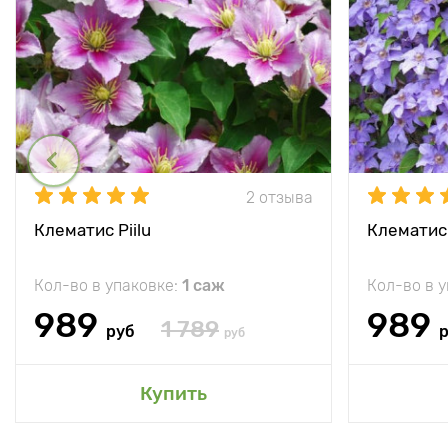
2 отзыва
Клематис Piilu
Клематис 
Кол-во в упаковке:
1 саж
Кол-во в 
989
989
1 789
руб
руб
Купить