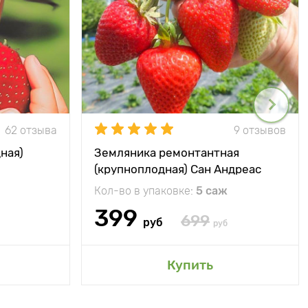
62 отзыва
9 отзывов
ная)
Земляника ремонтантная
(крупноплодная) Сан Андреас
Кол-во в упаковке:
5 саж
399
699
руб
руб
Купить