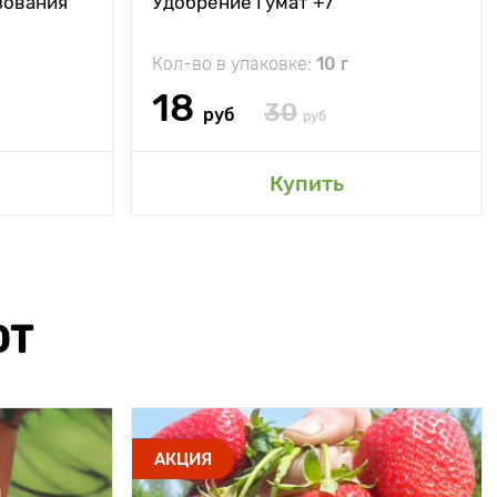
зования
Удобрение Гумат +7
Кол-во в упаковке:
10 г
18
30
руб
руб
Купить
ЮТ
АКЦИЯ