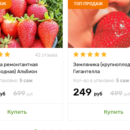
ДАЖ
ТОП ПРОДАЖ
42 отзыва
а ремонтантная
Земляника (крупноплод
лодная) Альбион
Гигантелла
упаковке:
5 саж
Кол-во в упаковке:
5 саж
249
699
499
уб
руб
руб
руб
Купить
Купить