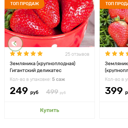
ТОП ПРОДАЖ
ТОП ПРО
25 отзывов
Земляника (крупноплодная)
Земляник
Гигантский деликатес
(крупноп
Кол-во в упаковке:
5 саж
Кол-во в 
249
399
499
руб
р
руб
Купить