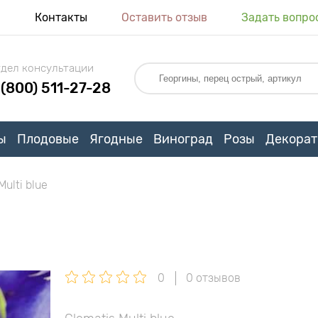
я
Контакты
Оставить отзыв
Задать вопро
дел консультации
 (800) 511-27-28
ы
Плодовые
Ягодные
Виноград
Розы
Декорат
ulti blue
0
0 отзывов