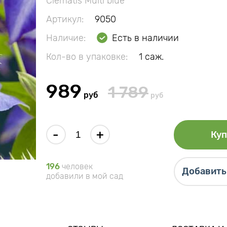
Clematis Multi blue
Артикул:
9050
Наличие:
Есть в наличии
Кол-во в упаковке:
1 саж.
989
1 789
руб
руб
-
+
Куп
196
человек
Добавить 
добавили в мой сад