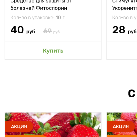
Средство для защиты от
Стимулят
болезней Фитоспорин
Укоренит
Кол-во в упаковке:
10 г
Кол-во в 
40
28
69
руб
руб
руб
Купить
С
АКЦИЯ
АКЦИЯ