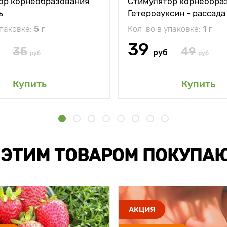
ор корнеобразования
Стимулятор корнеобра
ъ
Гетероауксин - рассада
упаковке:
5 г
Кол-во в упаковке:
1 г
39
35
49
руб
руб
руб
Купить
Купить
 ЭТИМ ТОВАРОМ ПОКУПА
АКЦИЯ