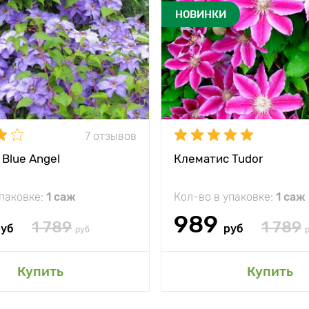
НОВИНКИ
7 отзывов
Blue Angel
Клематис Tudor
упаковке:
1 саж
Кол-во в упаковке:
1 саж
989
1 789
1 789
руб
руб
руб
Купить
Купить