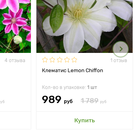
4 отзыва
1 отзыв
Клематис Lemon Chiffon
Кол-во в упаковке:
1 шт
989
1 789
руб
руб
руб
Купить