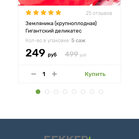
25 отзывов
Земляника (крупноплодная)
Гигантский деликатес
Кол-во в упаковке:
5 саж
249
499
руб
руб
Купить