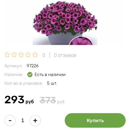
0
0 отзывов
Артикул:
97226
Наличие:
Есть в наличии
Кол-во в упаковке:
5 шт.
293
373
руб
руб
-
+
Купить