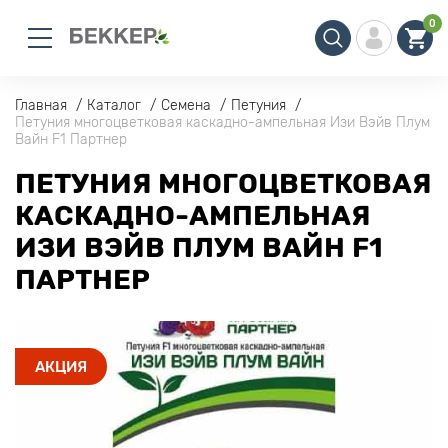
0
Главная
Каталог
Семена
Петуния
Петуния многоцветковая каскадно-ампельная Изи Вэйв Плум
Вайн F1 Партнер
ПЕТУНИЯ МНОГОЦВЕТКОВАЯ
КАСКАДНО-АМПЕЛЬНАЯ
ИЗИ ВЭЙВ ПЛУМ ВАЙН F1
ПАРТНЕР
АКЦИЯ