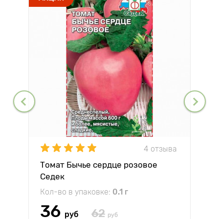
4 отзыва
Томат Бычье сердце розовое
Седек
Кол-во в упаковке:
0.1 г
36
62
руб
руб