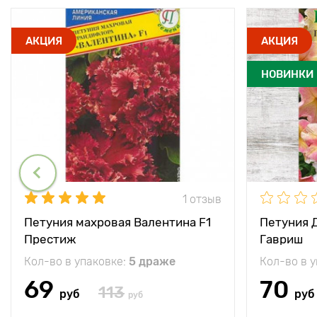
АКЦИЯ
АКЦИЯ
НОВИНКИ
1 отзыв
Петуния махровая Валентина F1
Петуния 
Престиж
Гавриш
Кол-во в упаковке:
5 драже
Кол-во в 
69
70
113
руб
руб
руб