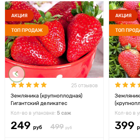
АКЦИЯ
АКЦИЯ
ТОП ПРОДАЖ
ТОП ПРО
25 отзывов
Земляника (крупноплодная)
Земляник
Гигантский деликатес
(крупноп
Кол-во в упаковке:
5 саж
Кол-во в 
249
399
499
руб
р
руб