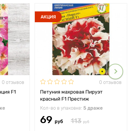
АКЦИЯ
0 отзывов
0 отзывов
ция F1
Петуния махровая Пируэт
красный F1 Престиж
же
Кол-во в упаковке:
5 драже
69
113
руб
руб