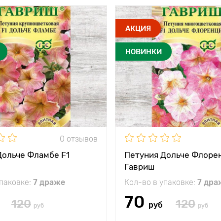
АКЦИЯ
НОВИНКИ
0 отзывов
Дольче Фламбе F1
Петуния Дольче Флорен
Гавриш
упаковке:
7 драже
Кол-во в упаковке:
7 дра
70
120
120
руб
руб
руб