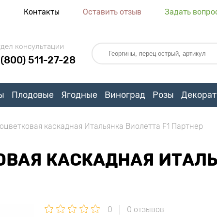
я
Контакты
Оставить отзыв
Задать вопро
дел консультации
 (800) 511-27-28
ы
Плодовые
Ягодные
Виноград
Розы
Декорат
оцветковая каскадная Итальянка Виолетта F1 Партнер
ВАЯ КАСКАДНАЯ ИТАЛЬ
0
0 отзывов