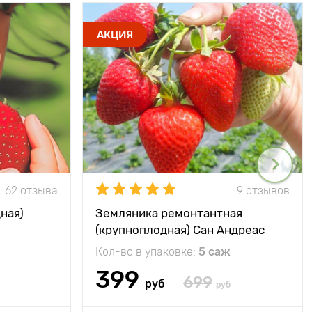
АКЦИЯ
62 отзыва
9 отзывов
ная)
Земляника ремонтантная
(крупноплодная) Сан Андреас
Кол-во в упаковке:
5 саж
399
699
руб
руб