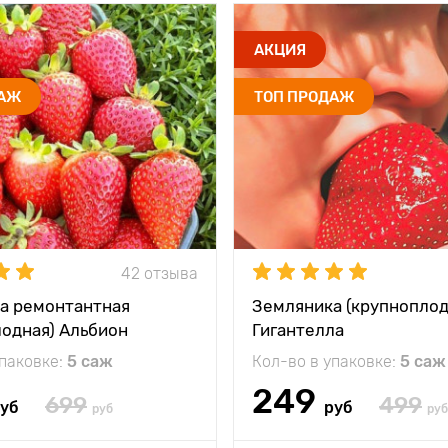
АКЦИЯ
ДАЖ
ТОП ПРОДАЖ
42 отзыва
а ремонтантная
Земляника (крупноплод
лодная) Альбион
Гигантелла
упаковке:
5 саж
Кол-во в упаковке:
5 саж
249
699
499
уб
руб
руб
руб