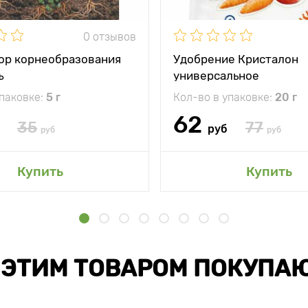
0 отзывов
ор корнеобразования
Удобрение Кристалон
ъ
универсальное
упаковке:
5 г
Кол-во в упаковке:
20 г
62
35
77
руб
руб
руб
Купить
Купить
 ЭТИМ ТОВАРОМ ПОКУПА