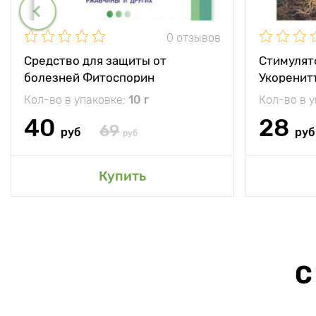
0 отзывов
Средство для защиты от
Стимулят
болезней Фитоспорин
Укоренит
Кол-во в упаковке:
10 г
Кол-во в 
40
28
69
руб
руб
руб
Купить
С