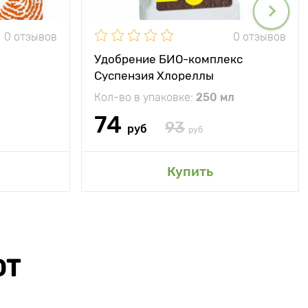
0 отзывов
0 отзывов
Удобрение БИО-комплекс
Суспензия Хлореллы
Кол-во в упаковке:
250 мл
74
93
руб
руб
Купить
ЮТ